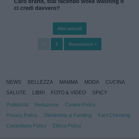
Caro brand, stai facendo woke washing o
ci credi davvero?
Altri articoli
1
2
Successivo »
NEWS
BELLEZZA
MAMMA
MODA
CUCINA
SALUTE
LIBRI
FOTO & VIDEO
SPICY
Pubblicità
Redazione
Cookie Policy
Privacy Policy
Ownership & Funding
Fact-Checking
Corrections Policy
Ethics Policy