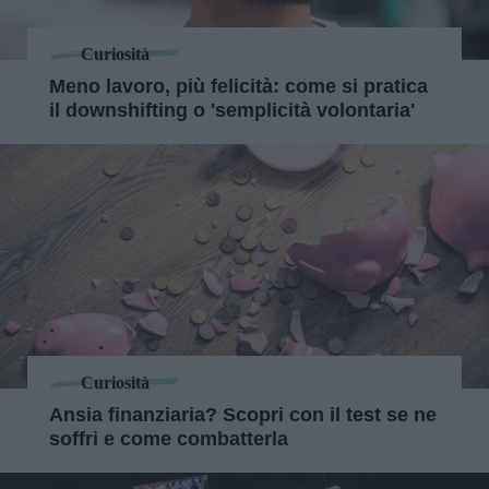
Curiosità
Meno lavoro, più felicità: come si pratica
il downshifting o 'semplicità volontaria'
Curiosità
Ansia finanziaria? Scopri con il test se ne
soffri e come combatterla