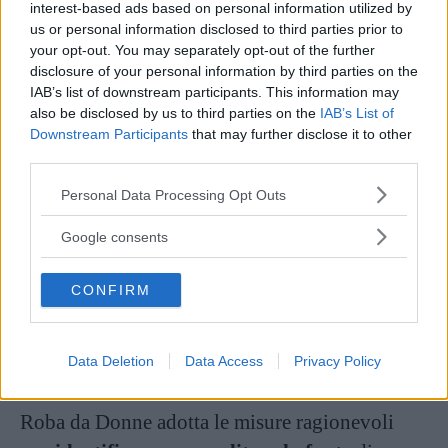
interest-based ads based on personal information utilized by
L’editoriale o il commento di opinione riflette
us or personal information disclosed to third parties prior to
invece l’opinione dei singoli autori.
your opt-out. You may separately opt-out of the further
disclosure of your personal information by third parties on the
Distinguiamo la narrazione dei fatti, la citazione
IAB’s list of downstream participants. This information may
delle fonti e la mera informazione da congetture
also be disclosed by us to third parties on the
IAB’s List of
o opinioni.
Downstream Participants
that may further disclose it to other
third parties.
Please note that this website/app uses one or more Google
Continua a leggere dopo la pubblicità
Personal Data Processing Opt Outs
services and may gather and store information including but
not limited to your visit or usage behaviour. You may click to
Google consents
grant or deny consent to Google and its third-party tags to
Rispettiamo la libertà di parola e rispettiamo
use your data for below specified purposes in below Google
CONFIRM
consent section.
tutti i punti di vista, in essi non sono però
inclusi l’incitamento all’odio, al razzismo o alla
Data Deletion
Data Access
Privacy Policy
discriminazione.
Roba da Donne adotta le misure ragionevoli