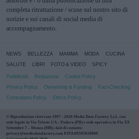
assortite e / o dalla pubblicazione di una
completa ritrattazione / scuse sul nostro sito di
notizie e sui canali di social media di
accompagnamento.
NEWS
BELLEZZA
MAMMA
MODA
CUCINA
SALUTE
LIBRI
FOTO & VIDEO
SPICY
Pubblicità
Redazione
Cookie Policy
Privacy Policy
Ownership & Funding
Fact-Checking
Corrections Policy
Ethics Policy
© Riproduzione riservata 1997 - 2026 Media Data Factory S.r.l., con
sede legale in Via Trieste 1/A – Padova (PD) e sede operativa in Via XX
Settembre 7 – Monza (MB); dati di contatto:
privacy@mediadatafactory.com P.IVA 09595010969
© Copyright 2010-2026