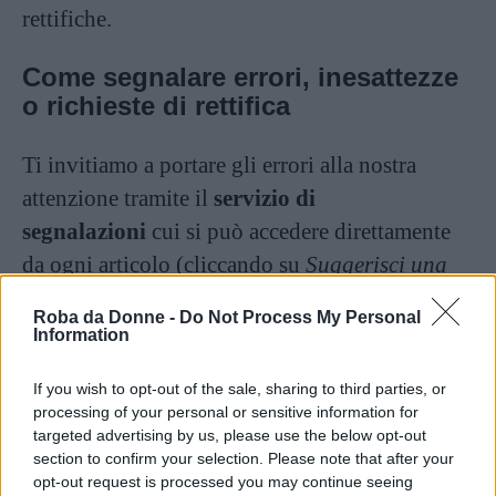
rettifiche.
Come segnalare errori, inesattezze
o richieste di rettifica
Ti invitiamo a portare gli errori alla nostra
attenzione tramite il
servizio di
segnalazioni
cui si può accedere direttamente
da ogni articolo (cliccando su
Suggerisci una
correzione
) o scrivendo a
Roba da Donne -
Do Not Process My Personal
correzioni@robadadonne.it
Information
In alternativa, ci si può rivolgere ai contatti
If you wish to opt-out of the sale, sharing to third parties, or
presenti nella pagina
Redazione
.
processing of your personal or sensitive information for
targeted advertising by us, please use the below opt-out
Sulla libertà di opinione
section to confirm your selection. Please note that after your
opt-out request is processed you may continue seeing