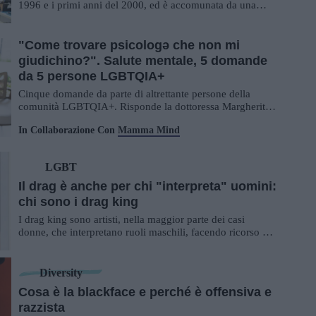
1996 e i primi anni del 2000, ed è accomunata da una
serie di valori, priorità e princip...
"Come trovare psicologə che non mi
giudichino?". Salute mentale, 5 domande
da 5 persone LGBTQIA+
Cinque domande da parte di altrettante persone della
comunità LGBTQIA+. Risponde la dottoressa Margherita
Lenzi, Psicologa Clinica e Psicoterapeu...
In Collaborazione Con
Mamma Mind
LGBT
Il drag è anche per chi "interpreta" uomini:
chi sono i drag king
I drag king sono artisti, nella maggior parte dei casi
donne, che interpretano ruoli maschili, facendo ricorso a
trucco, costumi e a una serie di a...
Diversity
Cosa è la blackface e perché è offensiva e
razzista