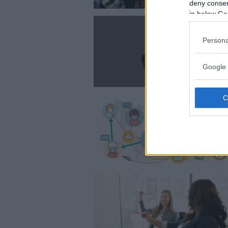
deny consent
in below Go
Persona
Google 