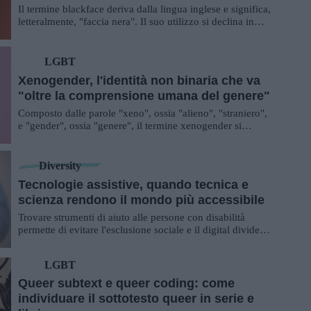
Il termine blackface deriva dalla lingua inglese e significa,
letteralmente, "faccia nera". Il suo utilizzo si declina in
diversi ambiti, dall'intr...
LGBT
Xenogender, l'identità non binaria che va
"oltre la comprensione umana del genere"
Composto dalle parole "xeno", ossia "alieno", "straniero",
e "gender", ossia "genere", il termine xenogender si
riferisce a tutte quelle persone c...
Diversity
Tecnologie assistive, quando tecnica e
scienza rendono il mondo più accessibile
Trovare strumenti di aiuto alle persone con disabilità
permette di evitare l'esclusione sociale e il digital divide.
Le tecnologie assistive sono ...
LGBT
Queer subtext e queer coding: come
individuare il sottotesto queer in serie e