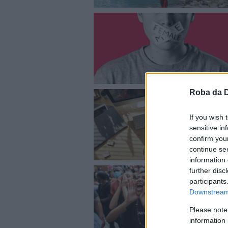
Roba da 
If you wish 
sensitive in
confirm you
continue se
information 
further disc
participants
Downstream 
Please note
information 