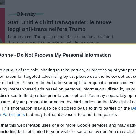
appartenenti a una potenza str...
Diversity
Stati Uniti e diritti transgender: le nuove
leggi anti-trans nell'era Trump
La nuova era Trump sta mettendo seriamente a rischio i
diritti, la vita e le conquiste sociali delle persone
transgender. Il da poco rieletto presi...
Donne -
Do Not Process My Personal Information
Curiosità
Corsi online gratuiti primavera 2025: le
to opt-out of the sale, sharing to third parties, or processing of your per
migliori opportunità di formazione
formation for targeted advertising by us, please use the below opt-out s
Scegliere un corso online gratuito, nel 2025, può costituire
r selection. Please note that after your opt-out request is processed y
un ottimo espediente per mantenere costante
eing interest-based ads based on personal information utilized by us or
l'aggiornamento delle proprie capacità e...
disclosed to third parties prior to your opt-out. You may separately opt-
losure of your personal information by third parties on the IAB’s list of
Empowerment
. This information may also be disclosed by us to third parties on the
IA
Femminismo decoloniale: perché senza
Participants
that may further disclose it to other third parties.
non si fa il femminismo
 that this website/app uses one or more Google services and may gath
Il femminismo decoloniale è un approccio politico,
including but not limited to your visit or usage behaviour. You may click 
culturale e teorico che sottopone a disamina il rapporto