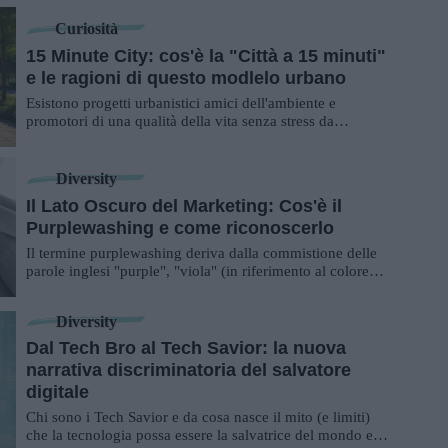
Curiosità
15 Minute City: cos'è la "Città a 15 minuti"
e le ragioni di questo modlelo urbano
Esistono progetti urbanistici amici dell'ambiente e
promotori di una qualità della vita senza stress da
automobili: ecco in cosa consiste la 15 Mi...
Diversity
Il Lato Oscuro del Marketing: Cos'è il
Purplewashing e come riconoscerlo
Il termine purplewashing deriva dalla commistione delle
parole inglesi "purple", "viola" (in riferimento al colore
tipico del movimento e delle bat...
Diversity
Dal Tech Bro al Tech Savior: la nuova
narrativa discriminatoria del salvatore
digitale
Chi sono i Tech Savior e da cosa nasce il mito (e limiti)
che la tecnologia possa essere la salvatrice del mondo e