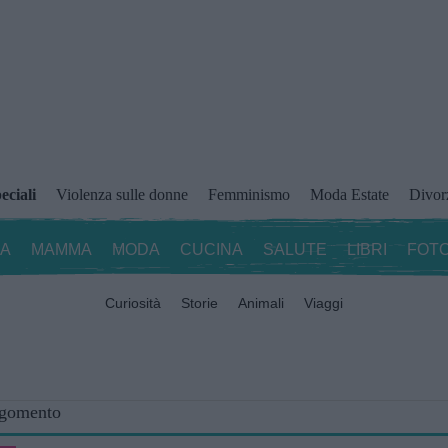
eciali
Violenza sulle donne
Femminismo
Moda Estate
Divor
ZA
MAMMA
MODA
CUCINA
SALUTE
LIBRI
FOTO
Curiosità
Storie
Animali
Viaggi
rgomento