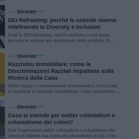
dell'umanità
Diversity
DEI Reframing: perché le aziende stanno
ridefinendo la Diversity e Inclusion
Cosè la DEI reframing, com'è cambiata e cosa fanno
davvero le aziende per rpomuivere delle politiche di
inclusione concrete? Ecco cosa sta succed...
Diversity
Razzismo Immobiliare: come le
Discriminazioni Razziali impattano sulla
Ricerca della Casa
Affitti negati e comportamenti discriminatori, ecco come
si manifesta il razzismo immobiliare, come combatterlo
per eliminarlo e garantire pari dir...
Diversity
Cosa si intende per settler colonialism o
colonialismo dei coloni?
Con l'espressione settler colonialism o colonialismo dei
coloni si intende una forma di colonialismo in cui i coloni