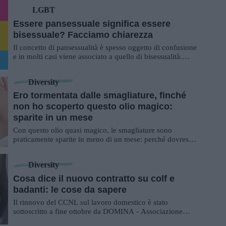
LGBT
Essere pansessuale significa essere
bisessuale? Facciamo chiarezza
Il concetto di pansessualità è spesso oggetto di confusione
e in molti casi viene associato a quello di bisessualità.
Proviamo a fare chiarezza ...
Diversity
Ero tormentata dalle smagliature, finché
non ho scoperto questo olio magico:
sparite in un mese
Con questo olio quasi magico, le smagliature sono
praticamente sparite in meno di un mese: perché dovresti
provarlo. Nell’ambito delle cure n...
Diversity
Cosa dice il nuovo contratto su colf e
badanti: le cose da sapere
Il rinnovo del CCNL sul lavoro domestico è stato
sottoscritto a fine ottobre da DOMINA - Associazione
Nazionale Famiglie Datori di Lavoro Domestic...