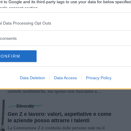
 to Google and its third-party tags to use your data for below specifi
che intercorre tra il patriarcato e il...
ogle consent section.
Empowerment
"Quanto poco sappiamo delle nostre
l Data Processing Opt Outs
esperienze mestruali?" - INTERVISTA a
Ilaria Spinelli
consents
Le esperienze mestruali dovrebbero essere "normali",
perché condivise e comuni dalla maggior parte delle
persone che mestruano; invece sono state ...
CONFIRM
Diversity
Cultural Fluency: l'importanza di
comprendere e navigare tra diverse
Data Deletion
Data Access
Privacy Policy
culture
Ci troviamo in un mondo globalizzato, con società e
aziende multietniche, ma spesso non riusciamo a
comunicare adeguatamente, non conosciamo cultu...
Diversity
Gen Z e lavoro: valori, aspettative e come
le aziende posso attrarre i talenti
La Generazione Z è costituita dalle persone nate tra il