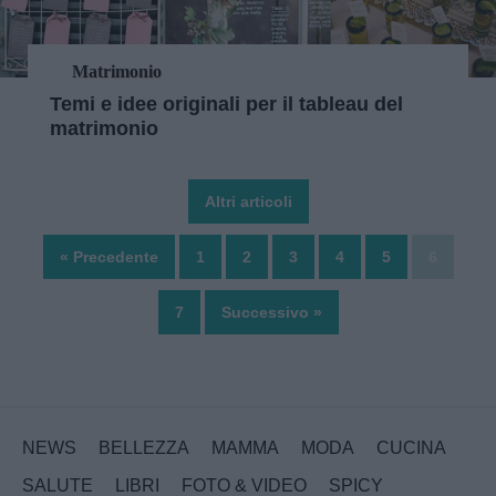
Matrimonio
Temi e idee originali per il tableau del
matrimonio
Altri articoli
« Precedente
1
2
3
4
5
6
7
Successivo »
NEWS
BELLEZZA
MAMMA
MODA
CUCINA
SALUTE
LIBRI
FOTO & VIDEO
SPICY