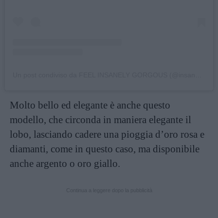
Un post condiviso da FEEL INSANELY GORGOUS (@insanely__gorgeouss)
Molto bello ed elegante è anche questo
modello, che circonda in maniera elegante il
lobo, lasciando cadere una pioggia d’oro rosa e
diamanti, come in questo caso, ma disponibile
anche argento o oro giallo.
Continua a leggere dopo la pubblicità