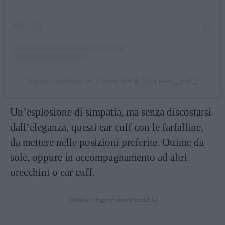
Un post condiviso da Tinkeer Bell🎀 (@tinkeer__bell_)
Un’esplosione di simpatia, ma senza discostarsi
dall’eleganza, questi ear cuff con le farfalline,
da mettere nelle posizioni preferite. Ottime da
sole, oppure in accompagnamento ad altri
orecchini o ear cuff.
Continua a leggere dopo la pubblicità