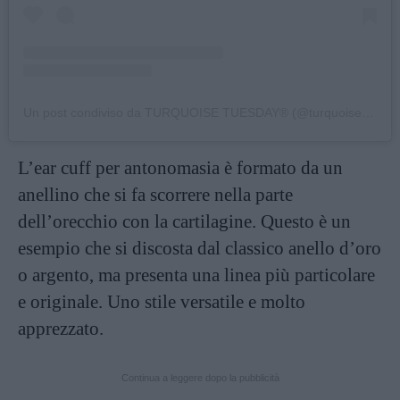
Un post condiviso da TURQUOISE TUESDAY®️ (@turquoisetuesday)
L’ear cuff per antonomasia è formato da un
anellino che si fa scorrere nella parte
dell’orecchio con la cartilagine. Questo è un
esempio che si discosta dal classico anello d’oro
o argento, ma presenta una linea più particolare
e originale. Uno stile versatile e molto
apprezzato.
Continua a leggere dopo la pubblicità