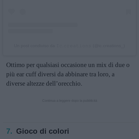
Un post condiviso da 𝙸𝚌.𝚌𝚛𝚎𝚊𝚝𝚒𝚘𝚗𝚜 (@ic.creations_)
Ottimo per qualsiasi occasione un mix di due o
più ear cuff diversi da abbinare tra loro, a
diverse altezze dell’orecchio.
Continua a leggere dopo la pubblicità
7.
Gioco di colori