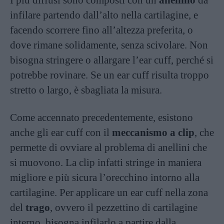
I più diffusi sono composti con un
anellino
da
infilare partendo dall’alto nella cartilagine, e
facendo scorrere fino all’altezza preferita, o
dove rimane solidamente, senza scivolare. Non
bisogna stringere o allargare l’ear cuff, perché si
potrebbe rovinare. Se un ear cuff risulta troppo
stretto o largo, è sbagliata la misura.
Come accennato precedentemente, esistono
anche gli ear cuff con il
meccanismo a clip
, che
permette di ovviare al problema di anellini che
si muovono. La clip infatti stringe in maniera
migliore e più sicura l’orecchino intorno alla
cartilagine. Per applicare un ear cuff nella zona
del
trago
, ovvero il pezzettino di cartilagine
interno, bisogna infilarlo a partire dalla