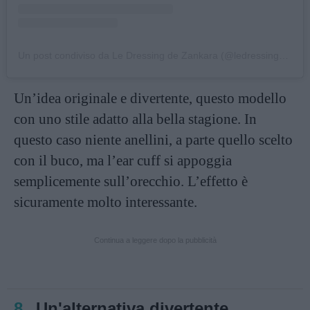
Un post condiviso da Le Dressing de Zankara (@ledressingdezankara)
Un’idea originale e divertente, questo modello
con uno stile adatto alla bella stagione. In
questo caso niente anellini, a parte quello scelto
con il buco, ma l’ear cuff si appoggia
semplicemente sull’orecchio. L’effetto è
sicuramente molto interessante.
Continua a leggere dopo la pubblicità
8.
Un'alternativa divertente