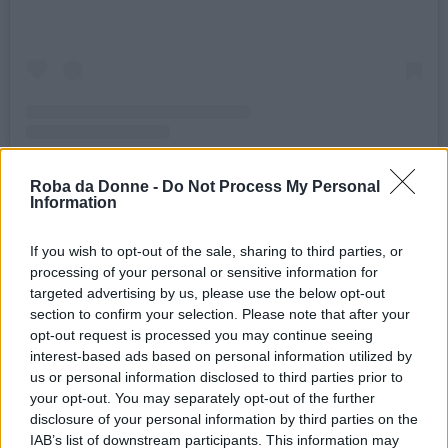
Un post condiviso da earcuff|earring (@earcuff.allure)
Roba da Donne -
Do Not Process My Personal
Information
Gli ear cuff si possono indossare anche in
If you wish to opt-out of the sale, sharing to third parties, or
abbinamento agli orecchini con i buchi; questo
processing of your personal or sensitive information for
targeted advertising by us, please use the below opt-out
modello è realizzato appositamente per essere
section to confirm your selection. Please note that after your
messo ai lati, circondando e accompagnando
opt-out request is processed you may continue seeing
interest-based ads based on personal information utilized by
perfettamente un anello al buco del lobo.
us or personal information disclosed to third parties prior to
your opt-out. You may separately opt-out of the further
Continua a leggere dopo la pubblicità
disclosure of your personal information by third parties on the
IAB’s list of downstream participants. This information may