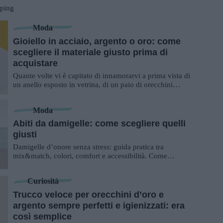
ping
Moda
Gioiello in acciaio, argento o oro: come
scegliere il materiale giusto prima di
acquistare
Quante volte vi è capitato di innamorarvi a prima vista di
un anello esposto in vetrina, di un paio di orecchini
luminosi visti su un feed social ...
Moda
Abiti da damigelle: come scegliere quelli
giusti
Damigelle d’onore senza stress: guida pratica tra
mix&match, colori, comfort e accessibilità. Come
scegliere abiti eleganti, inclusivi e riu...
Curiosità
Trucco veloce per orecchini d’oro e
argento sempre perfetti e igienizzati: era
così semplice