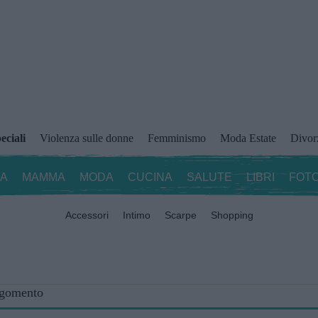
eciali
Violenza sulle donne
Femminismo
Moda Estate
Divor
ZA
MAMMA
MODA
CUCINA
SALUTE
LIBRI
FOTO
Accessori
Intimo
Scarpe
Shopping
rgomento