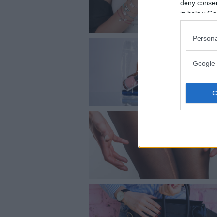
deny consent
in below Go
Persona
Google 