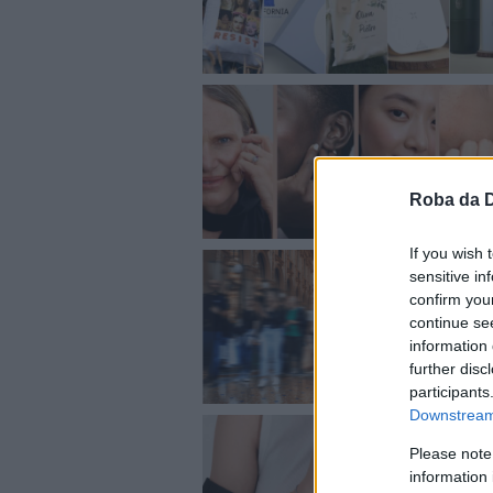
Roba da 
If you wish 
sensitive in
confirm you
continue se
information 
further disc
participants
Downstream 
Please note
information 