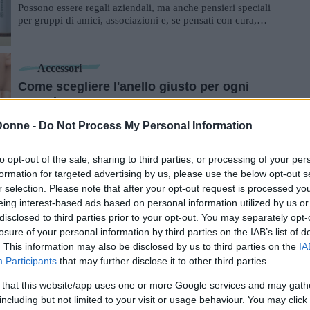
Possono essere regali aziendali, ma anche pensieri speciali
per gruppi di amici, associazioni e, se pensati con cura,
hanno più valore di quanto p...
Accessori
Come scegliere l'anello giusto per ogni
occasione
Come si riconosce l’anello “giusto”? Una guida pratica su
Donne -
Do Not Process My Personal Information
come scegliere l'anello perfetto per ogni occasione d'uso.
to opt-out of the sale, sharing to third parties, or processing of your per
Moda
formation for targeted advertising by us, please use the below opt-out s
r selection. Please note that after your opt-out request is processed y
Come scegliere la borsa perfetta per la
eing interest-based ads based on personal information utilized by us or
stagione invernale: i modelli must-have
disclosed to third parties prior to your opt-out. You may separately opt-
Quali sono i trend in fatto di borse per questa stagione?
losure of your personal information by third parties on the IAB’s list of
Scopriamoli insieme.
. This information may also be disclosed by us to third parties on the
IA
Participants
that may further disclose it to other third parties.
Moda
 that this website/app uses one or more Google services and may gath
Bracciale donna: le tendenze 2024-2025 da
including but not limited to your visit or usage behaviour. You may click 
non perdere