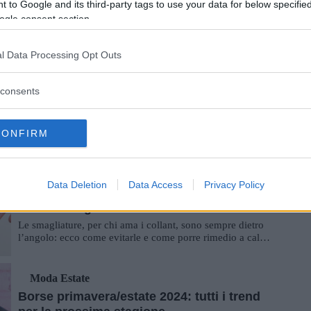
 to Google and its third-party tags to use your data for below specifi
L’accessorio giusto è in grado di donare a un look quel
ogle consent section.
tocco in più per trasformarlo in una dichiarazione di stile e
in questo non c’è nien...
l Data Processing Opt Outs
Accessori
Borse trasparenti: quando mostrarne il
consents
contenuto diventa un trend!
Amatissime dalle celebrities e apprezzate allo stesso modo
CONFIRM
dalle fashion addicted, le borse trasparenti sono già un
trend: ecco come indossare le ...
Accessori
Data Deletion
Data Access
Privacy Policy
Calze smagliate: come evitare di rovinare i
collant e arginare il danno
Le smagliature, per chi ama i collant, sono sempre dietro
l’angolo: ecco come evitarle e come porre rimedio a calze
smagliate che possono comprom...
Moda Estate
Borse primavera/estate 2024: tutti i trend