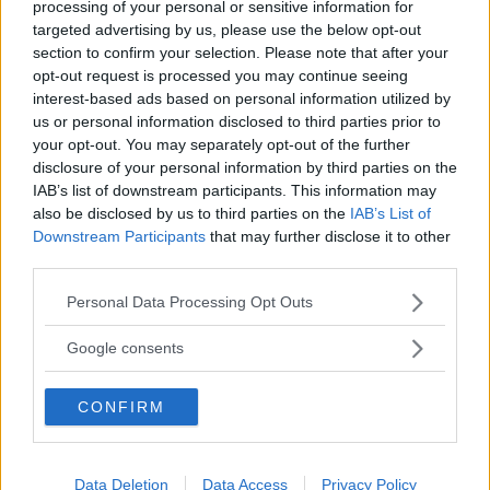
accettazione a livello popolare;
processing of your personal or sensitive information for
targeted advertising by us, please use the below opt-out
intrattenimento e spettacolo
, offerti grazie
section to confirm your selection. Please note that after your
opt-out request is processed you may continue seeing
a show di grande impatto, in cui confluiscono
interest-based ads based on personal information utilized by
danza, canto, teatro e commedia, e in cui sono
us or personal information disclosed to third parties prior to
your opt-out. You may separately opt-out of the further
preponderanti anche l’improvvisazione e
disclosure of your personal information by third parties on the
l’interazione con il pubblico, coinvolto,
IAB’s list of downstream participants. This information may
quest’ultimo, in maniera diretta e stimolante.
also be disclosed by us to third parties on the
IAB’s List of
Downstream Participants
that may further disclose it to other
third parties.
La storia dei più famosi
Please note that this website/app uses one or more Google
Personal Data Processing Opt Outs
services and may gather and store information including but
La cultura e la storia delle drag queen e dei drag
not limited to your visit or usage behaviour. You may click to
Google consents
grant or deny consent to Google and its third-party tags to
king sono
ricolme di personalità di spicco
,
use your data for below specified purposes in below Google
degne di aver inferto un impatto notevole alla
CONFIRM
consent section.
percezione dell’arte drag e alla sua inclusione
nel tessuto sociale e identitario.
Data Deletion
Data Access
Privacy Policy