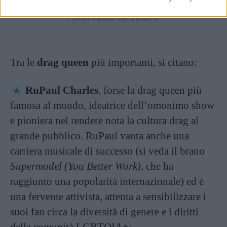
Continua a leggere dopo la pubblicità
Tra le
drag queen
più importanti, si citano:
RuPaul Charles
, forse la drag queen più
famosa al mondo, ideatrice dell’omonimo show
e pioniera nel rendere nota la cultura drag al
grande pubblico. RuPaul vanta anche una
carriera musicale di successo (si veda il brano
Supermodel (You Better Work)
, che ha
raggiunto una popolarità internazionale) ed è
una fervente attivista, attenta a sensibilizzare i
suoi fan circa la diversità di genere e i diritti