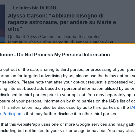
Le Interviste Di RDD
Alyssa Carson: "Abbiamo bisogno di
ragazze astronaute, per andare su Marte e
oltre"
Quella di Alyssa Carson è una storia di caparbietà
femminile, che va oltre stereotipi di genere e anche di età
e perché crea una narrazione che...
Donne -
Do Not Process My Personal Information
Storie Di Donne
Edith Head, la star dimenticata con più
to opt-out of the sale, sharing to third parties, or processing of your per
Oscar e nomination di tutte
formation for targeted advertising by us, please use the below opt-out s
Si fece strada a Hollywood negli anni Venti, senza avere
r selection. Please note that after your opt-out request is processed y
esperienza, e diventò la migliore nel suo campo: la storia
eing interest-based ads based on personal information utilized by us or
della leggendaria costumista c...
disclosed to third parties prior to your opt-out. You may separately opt-
losure of your personal information by third parties on the IAB’s list of
Curiosità
. This information may also be disclosed by us to third parties on the
IA
A Tullia Vaccari, che a 79 anni studia per
Participants
that may further disclose it to other third parties.
gli esami, e a chi crede nei suoi sogni
 that this website/app uses one or more Google services and may gath
Tullia Vaccari ha 79 anni, una vita di durissimo lavoro e
sacrifici alle spalle, e un sogno che sta per realizzarsi: a
including but not limited to your visit or usage behaviour. You may click 