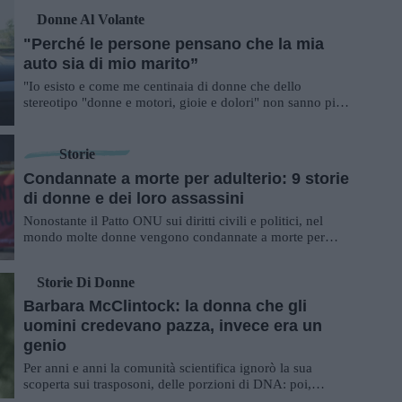
Donne Al Volante
"Perché le persone pensano che la mia
auto sia di mio marito”
"Io esisto e come me centinaia di donne che dello
stereotipo "donne e motori, gioie e dolori" non sanno più
che farsene. I dolori teneteveli voi, ...
Storie
Condannate a morte per adulterio: 9 storie
di donne e dei loro assassini
Nonostante il Patto ONU sui diritti civili e politici, nel
mondo molte donne vengono condannate a morte per
adulterio. Per gli uomini, invece, le p...
Storie Di Donne
Barbara McClintock: la donna che gli
uomini credevano pazza, invece era un
genio
Per anni e anni la comunità scientifica ignorò la sua
scoperta sui trasposoni, delle porzioni di DNA: poi,
finalmente, nel 1983 arrivò il Premio...