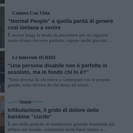
donne e interrompere un circolo vizioso: e...
Camera Con Vista
"Normal People" e quella parità di genere
così lontana a venire
È ancora lunga la strada da percorrere per un rapporto
uomo-donna davvero paritario, eppure molte giovani
autrici contemporanee hanno iniziato a c...
Le Interviste Di RDD
"Una persona disabile non è perfetta in
assoluto, ma in fondo chi lo è?"
"Sono diversa da chi riesce a camminare con le proprie
gambe, sono diversa da chi riesce ad essere
autosufficiente, e sono diversa anche da chi non...
Storie
Infibulazione, il grido di dolore delle
bambine "cucite"
È una delle pratiche di mutilazione genitale femminile più
diffuse nel mondo, nonostante molti Paesi inizino a