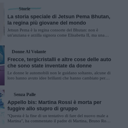
Storie
La storia speciale di Jetsun Pema Bhutan,
la regina più giovane del mondo
Jetsun Pema è la regina consorte del Bhutan: non è
un'anziana e arzilla signora come Elisabetta II, ma una
giovane nata nel 1990.
Donne Al Volante
Frecce, tergicristalli e altre cose delle auto
che sono state inventate da donne
Le donne le automobili non le guidano soltanto, alcune di
loro hanno avuto idee brillanti che hanno cambiato per
sempre l'esperienza al volante.
Senza Palle
Appello bis: Martina Rossi è morta per
fuggire allo stupro di gruppo
"Questa è la fine di un tentativo di fare del nuovo male a
Martina", ha commentato il padre di Martina, Bruno Rossi.
Albertoni e Vanneschi condan...