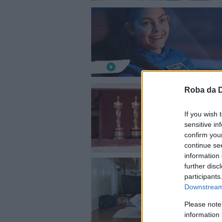
Roba da 
If you wish 
sensitive in
confirm you
continue se
information 
further disc
participants
Downstream 
Please note
information 