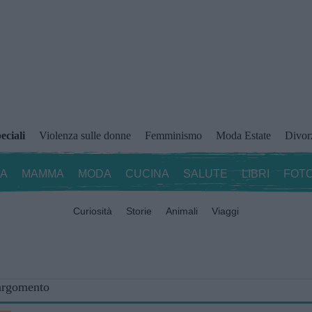
eciali
Violenza sulle donne
Femminismo
Moda Estate
Divor
ZA
MAMMA
MODA
CUCINA
SALUTE
LIBRI
FOTO
Curiosità
Storie
Animali
Viaggi
 argomento