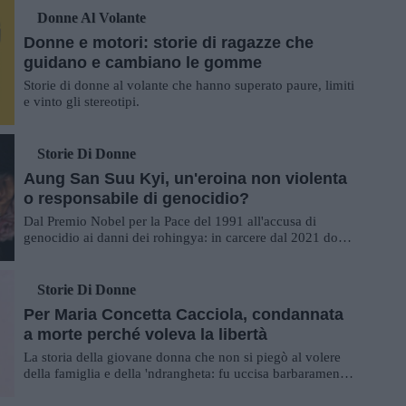
Donne Al Volante
Donne e motori: storie di ragazze che
guidano e cambiano le gomme
Storie di donne al volante che hanno superato paure, limiti
e vinto gli stereotipi.
Storie Di Donne
Aung San Suu Kyi, un'eroina non violenta
o responsabile di genocidio?
Dal Premio Nobel per la Pace del 1991 all'accusa di
genocidio ai danni dei rohingya: in carcere dal 2021 dopo
il golpe militare, oggi Aung San Suu ...
Storie Di Donne
Per Maria Concetta Cacciola, condannata
a morte perché voleva la libertà
La storia della giovane donna che non si piegò al volere
della famiglia e della 'ndrangheta: fu uccisa barbaramente
a poco più di trent'anni perc...