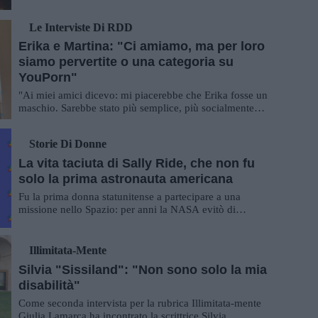
bandirla: parliamo dell'infibulazi...
Le Interviste Di RDD
Erika e Martina: "Ci amiamo, ma per loro
siamo pervertite o una categoria su
YouPorn"
"Ai miei amici dicevo: mi piacerebbe che Erika fosse un
maschio. Sarebbe stato più semplice, più socialmente
accettabile". Una chiacchierata con...
Storie Di Donne
La vita taciuta di Sally Ride, che non fu
solo la prima astronauta americana
Fu la prima donna statunitense a partecipare a una
missione nello Spazio: per anni la NASA evitò di
menzionare nella sua biografia ufficiale la st...
Illimitata-Mente
Silvia "Sissiland": "Non sono solo la mia
disabilità"
Come seconda intervista per la rubrica Illimitata-mente
Giulia Lamarca ha incontrato la scrittrice Silvia