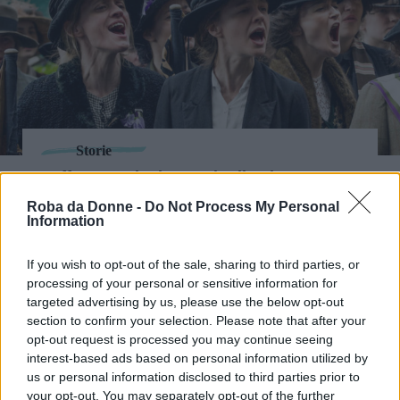
Storie
Suffragette: le donne "in direzione
ostinata e contraria" che cambiarono il
Roba da Donne -
Do Not Process My Personal
mondo
Information
If you wish to opt-out of the sale, sharing to third parties, or
processing of your personal or sensitive information for
targeted advertising by us, please use the below opt-out
section to confirm your selection. Please note that after your
opt-out request is processed you may continue seeing
interest-based ads based on personal information utilized by
us or personal information disclosed to third parties prior to
your opt-out. You may separately opt-out of the further