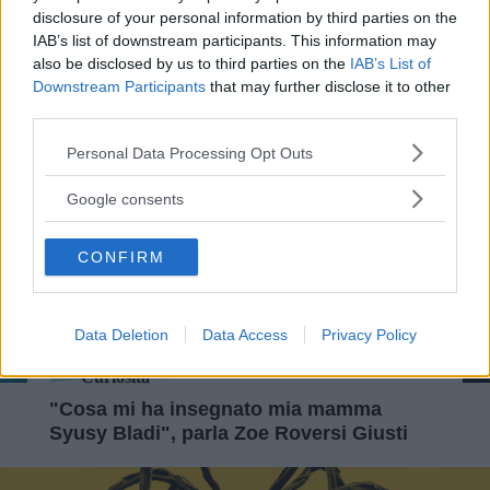
disclosure of your personal information by third parties on the
IAB’s list of downstream participants. This information may
Storie Di Donne
also be disclosed by us to third parties on the
IAB’s List of
Per Carolee Schneemann che fece della
Downstream Participants
that may further disclose it to other
sua vagina lo “spazio vulvico” dell’arte
third parties.
Please note that this website/app uses one or more Google
Personal Data Processing Opt Outs
services and may gather and store information including but
not limited to your visit or usage behaviour. You may click to
Google consents
grant or deny consent to Google and its third-party tags to
use your data for below specified purposes in below Google
CONFIRM
consent section.
Data Deletion
Data Access
Privacy Policy
Curiosità
"Cosa mi ha insegnato mia mamma
Syusy Bladi", parla Zoe Roversi Giusti