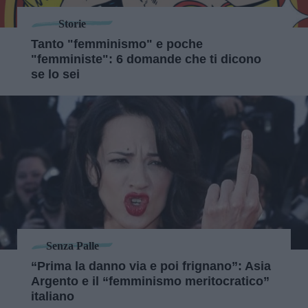
Storie
Tanto "femminismo" e poche
"femministe": 6 domande che ti dicono
se lo sei
Senza Palle
“Prima la danno via e poi frignano”: Asia
Argento e il “femminismo meritocratico”
italiano