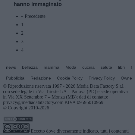
hanno immaginato
« Precedente
1
2
3
4
news
bellezza
mamma
Moda
cucina
salute
libri
fo
Pubblicità
Redazione
Cookie Policy
Privacy Policy
Owners
© Riproduzione riservata 1997 - 2026 Media Data Factory S.r.l.,
con sede legale in Via Trieste 1/A – Padova (PD) e sede operativa
in Via XX Settembre 7 – Monza (MB); dati di contatto:
privacy@mediadatafactory.com P.IVA 09595010969
© Copyright 2010-2026
Eccetto dove diversamente indicato, tutti i contenuti