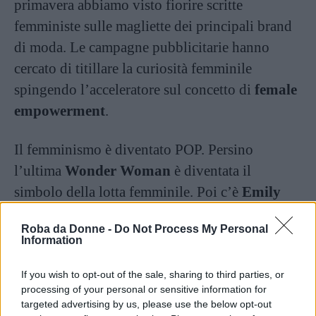
primavera abbiamo visto fiorire scritte
femministe sulle magliette dei principali brand
di moda. Le campagne pubblicitarie hanno
cercato di titillare la curiosità femminile
spingendo l’acceleratore sul concetto di
female
empowerment
.
Il femminismo è diventato POP. Persino
l’ultima
Wonder Woman
è diventata il
simbolo della lotta femminile. Poi c’è
Emily
Ratajkowsky,
che si dichiara una moderna
Roba da Donne -
Do Not Process My Personal
femminista mentre se ne sta seminuda e
Information
ricoperta di spaghetti. Per non parlare delle
varie e inutili polemiche, mascherate da spinte
If you wish to opt-out of the sale, sharing to third parties, or
processing of your personal or sensitive information for
femministe, sorte per il “caso scandaloso” del
targeted advertising by us, please use the below opt-out