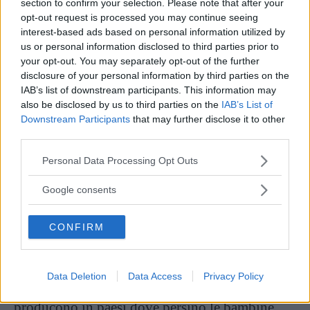
momento. Come quelle contro
la pubblicità
section to confirm your selection. Please note that after your
opt-out request is processed you may continue seeing
dei gioielli Pandora
diventata pretesto per
interest-based ads based on personal information utilized by
un’ennesima ondata di indignazione senza
us or personal information disclosed to third parties prior to
your opt-out. You may separately opt-out of the further
precedenti. Sicure che sia davvero femminismo
disclosure of your personal information by third parties on the
questo?
IAB’s list of downstream participants. This information may
also be disclosed by us to third parties on the
IAB’s List of
Downstream Participants
that may further disclose it to other
Continua a leggere dopo la pubblicità
third parties.
Please note that this website/app uses one or more Google
Personal Data Processing Opt Outs
services and may gather and store information including but
Ma come è possibile tirare una linea tra quello
not limited to your visit or usage behaviour. You may click to
Google consents
che è
vero femminismo
e quello che è invece
grant or deny consent to Google and its third-party tags to
use your data for below specified purposes in below Google
solo una moda o uno sfruttamento
CONFIRM
consent section.
commerciale? Ad esempio, quante di quelle
aziende che vendono magliette con scritto
Data Deletion
Data Access
Privacy Policy
Future is female
o
Girl Power
in realtà
producono in paesi dove persino le bambine