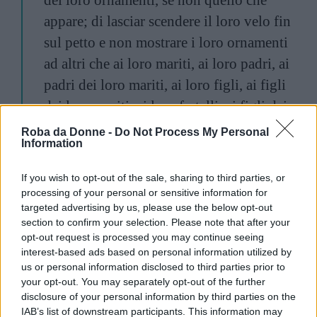
dei loro ornamenti, se non quello che
appare; di lasciar scendere il loro velo fin
sul petto e non mostrare i loro ornamenti
ad altri che ai loro mariti, ai loro padri, ai
padri dei loro mariti, ai loro figli, ai figli
dei loro mariti, ai loro fratelli, ai figli dei
loro fratelli, ai figli delle loro sorelle, alle
Roba da Donne -
Do Not Process My Personal
Information
loro donne, alle schiave che possiedono,
ai servi maschi che non hanno desiderio,
If you wish to opt-out of the sale, sharing to third parties, or
ai ragazzi impuberi che non hanno
processing of your personal or sensitive information for
targeted advertising by us, please use the below opt-out
interesse per le parti nascoste delle donne.
section to confirm your selection. Please note that after your
E non battano i piedi, sì da mostrare gli
opt-out request is processed you may continue seeing
interest-based ads based on personal information utilized by
ornamenti che celano. Tornate pentiti ad
us or personal information disclosed to third parties prior to
Allah tutti quanti, o credenti, affinché
your opt-out. You may separately opt-out of the further
possiate prosperare.
disclosure of your personal information by third parties on the
IAB’s list of downstream participants. This information may