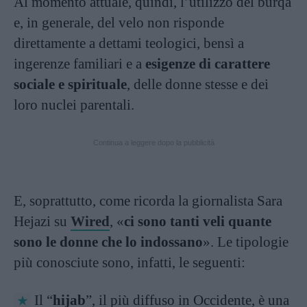
Al momento attuale, quindi, l’utilizzo del burqa
e, in generale, del velo non risponde
direttamente a dettami teologici, bensì a
ingerenze familiari e a
esigenze di carattere
sociale e spirituale
, delle donne stesse e dei
loro nuclei parentali.
Continua a leggere dopo la pubblicità
E, soprattutto, come ricorda la giornalista Sara
Hejazi su
Wired
, «
ci sono tanti veli quante
sono le donne che lo indossano
». Le tipologie
più conosciute sono, infatti, le seguenti:
Il “
hijab
”, il più diffuso in Occidente, è una