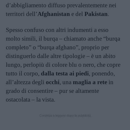
d’abbigliamento diffuso prevalentemente nei
territori dell’
Afghanistan
e del
Pakistan
.
Spesso confuso con altri indumenti a esso
molto simili, il burqa – chiamato anche “burqa
completo” o “burqa afghano”, proprio per
distinguerlo dalle altre tipologie – è un abito
lungo, perlopiù di colore blu o nero, che copre
tutto il corpo,
dalla testa ai piedi
, ponendo,
all’altezza degli
occhi
, una
maglia a rete
in
grado di consentire – pur se altamente
ostacolata – la vista.
Continua a leggere dopo la pubblicità