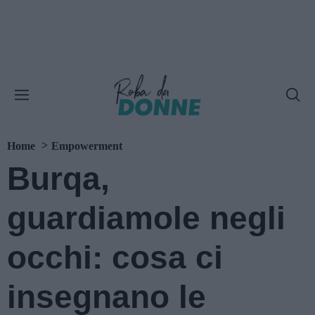
Home
Empowerment
Burqa,
guardiamole negli
occhi: cosa ci
insegnano le