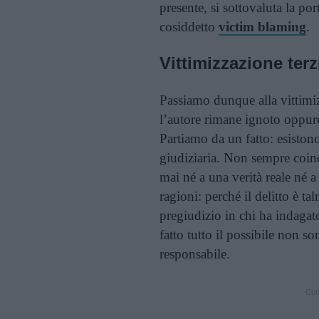
presente, si sottovaluta la por
cosiddetto
victim blaming
.
Vittimizzazione terz
Passiamo dunque alla vittimiz
l’autore rimane ignoto oppur
Partiamo da un fatto: esisto
giudiziaria. Non sempre coinc
mai né a una verità reale né 
ragioni: perché il delitto è ta
pregiudizio in chi ha indagato
fatto tutto il possibile non so
responsabile.
Cont