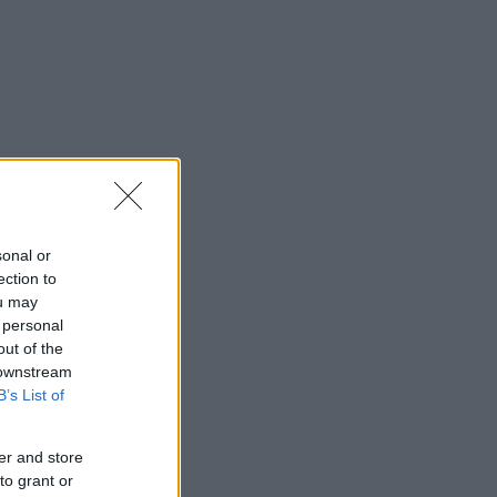
sonal or
ection to
ou may
 personal
out of the
 downstream
B’s List of
er and store
to grant or