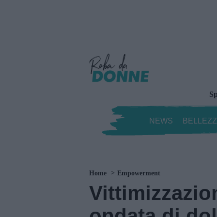
Sp
NEWS
BELLEZ
Home
Empowerment
Vittimizzazion
ondata di dol