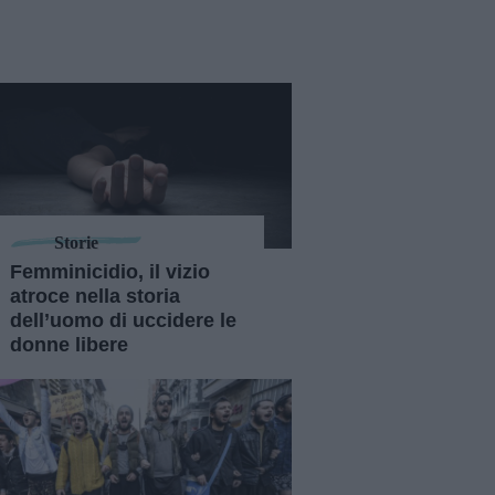
Storie
Femminicidio, il vizio
atroce nella storia
dell’uomo di uccidere le
donne libere