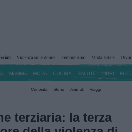
eciali
Violenza sulle donne
Femminismo
Moda Estate
Divor
ZA
MAMMA
MODA
CUCINA
SALUTE
LIBRI
FOTO
Curiosità
Storie
Animali
Viaggi
e terziaria: la terza
ore della violenza di