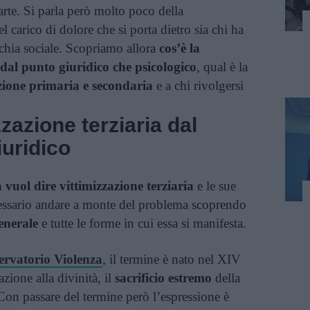
arte. Si parla però molto poco della
l carico di dolore che si porta dietro sia chi ha
rchia sociale. Scopriamo allora
cos’è la
dal punto giuridico che psicologico
, qual è la
azione primaria e secondaria
e a chi rivolgersi
zzazione terziaria dal
iuridico
 vuol dire vittimizzazione terziaria
e le sue
essario andare a monte del problema scoprendo
generale
e tutte le forme in cui essa si manifesta.
ervatorio Violenza
, il termine è nato nel XIV
zione alla divinità, il
sacrificio estremo
della
 Con passare del termine però l’espressione è