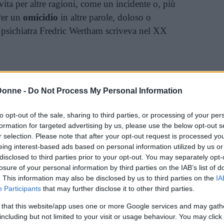
 vita per altre ragioni, come un incidente o, più
 Per un
omicidio
in altre parole, doloso o
o psichiatra Fredric Wertham scriveva nel XX
la psicologia dell’omicida se non si
Donne -
Do Not Process My Personal Information
 della vittima. Ciò di cui abbiamo bisogno è
ologia.
to opt-out of the sale, sharing to third parties, or processing of your per
formation for targeted advertising by us, please use the below opt-out s
r selection. Please note that after your opt-out request is processed y
eing interest-based ads based on personal information utilized by us or
a volta cosa significhi
vittima
, un termine
disclosed to third parties prior to your opt-out. You may separately opt-
eno in quella precedente al latino (victĭma).
losure of your personal information by third parties on the IAB’s list of
. This information may also be disclosed by us to third parties on the
IA
ima è sia una persona che viene uccisa o che
Participants
that may further disclose it to other third parties.
timo senso, che il
linguaggio giuridico
ha
o chi incappa in una truffa oppure chi
 that this website/app uses one or more Google services and may gath
including but not limited to your visit or usage behaviour. You may click 
suale. Diverso è il
discorso giornalistico
, per