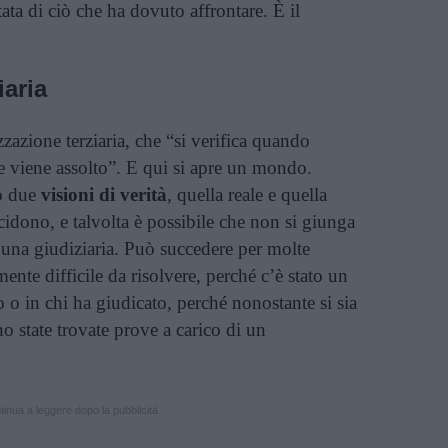
tata di ciò che ha dovuto affrontare. È il
iaria
zazione terziaria, che “si verifica quando
e viene assolto”. E qui si apre un mondo.
no due
visioni di verità
, quella reale e quella
idono, e talvolta è possibile che non si giunga
a una giudiziaria. Può succedere per molte
lmente difficile da risolvere, perché c’è stato un
 o in chi ha giudicato, perché nonostante si sia
no state trovate prove a carico di un
inua a leggere dopo la pubblicità