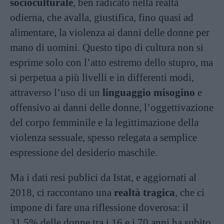
socioculturale
, ben radicato nella realtà
odierna, che avalla, giustifica, fino quasi ad
alimentare, la violenza ai danni delle donne per
mano di uomini. Questo tipo di cultura non si
esprime solo con l’atto estremo dello stupro, ma
si perpetua a più livelli e in differenti modi,
attraverso l’uso di un
linguaggio misogino
e
offensivo ai danni delle donne, l’oggettivazione
del corpo femminile e la legittimazione della
violenza sessuale, spesso relegata a semplice
espressione del desiderio maschile.
Ma i dati resi publici da
Istat
, e aggiornati al
2018, ci raccontano una
realtà tragica
, che ci
impone di fare una riflessione doverosa: il
31,5% delle donne tra i 16 e i 70 anni ha subìto