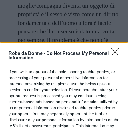
moglie/compagna diventa un oggetto di
proprietà e il sesso è visto come un diritto
fondamentale dell’uomo allora è facile
pensare che il consenso è dato una volta
per sempre. Il problema è che non c’è
nessun dovere coniugale, per nessuno.
Roba da Donne -
Do Not Process My Personal
Gli uomini non sono bestie con il pene al
Information
posto del cervello e possono
If you wish to opt-out of the sale, sharing to third parties, or
tranquillamente controllare i propri
processing of your personal or sensitive information for
istinti, le donne possono avere lo stesso
targeted advertising by us, please use the below opt-out
section to confirm your selection. Please note that after your
identico tipo di istinti, non essere angeli
opt-out request is processed you may continue seeing
del focolare che assolvono passivamente
interest-based ads based on personal information utilized by
a un bisogno maschile, e, di conseguenza,
us or personal information disclosed to third parties prior to
your opt-out. You may separately opt-out of the further
possono decidere liberamente di voler
disclosure of your personal information by third parties on the
fare sesso o meno con uno o più partner.
IAB’s list of downstream participants. This information may