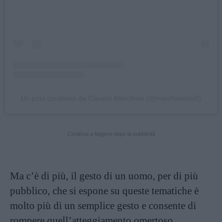
Un post condiviso da Claudio Marchisio (@marchisiocla8)
Continua a leggere dopo la pubblicità
Ma c’è di più, il gesto di un uomo, per di più
pubblico, che si espone su queste tematiche è
molto più di un semplice gesto e consente di
rompere quell’atteggiamento omertoso