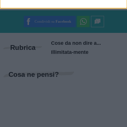
SUBMIT RATING
Condividi su
Facebook
Cose da non dire a...
Rubrica
Illimitata-mente
Cosa ne pensi?