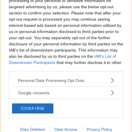
processing of your personal or sensitive information for
targeted advertising by us, please use the below opt-out
Questo contenuto fa parte della
section to confirm your selection. Please note that after your
LEGGI TUTTO
rubrica “Illimitata-mente”
opt-out request is processed you may continue seeing
interest-based ads based on personal information utilized by
us or personal information disclosed to third parties prior to
Nel video qui sopra abbiamo elencato una serie
your opt-out. You may separately opt-out of the further
disclosure of your personal information by third parties on the
di frasi che nessuna persona con disabilità
IAB’s list of downstream participants. This information may
vorrebbe mai sentirsi dire: guardandolo riuscite
also be disclosed by us to third parties on the
IAB’s List of
Downstream Participants
that may further disclose it to other
a capire perché è importante cominciare a usare
third parties.
un linguaggio più inclusivo?
Please note that this website/app uses one or more Google
Personal Data Processing Opt Outs
services and may gather and store information including but
not limited to your visit or usage behaviour. You may click to
Seguici anche su Google News!
Google consents
grant or deny consent to Google and its third-party tags to
Entra nel nostro canale
use your data for below specified purposes in below Google
CONFIRM
consent section.
Ti è stato utile?
Rate this item:
Data Deletion
Data Access
Privacy Policy
Non ci sono ancora voti.