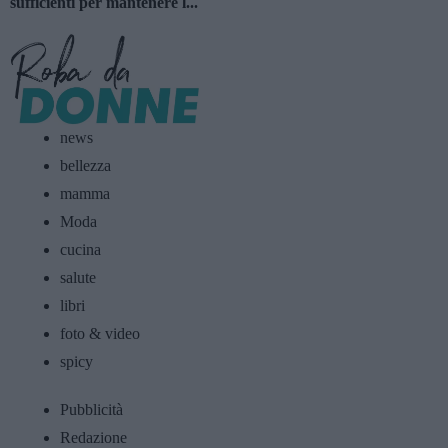
sufficienti per mantenere l...
news
bellezza
mamma
Moda
cucina
salute
libri
foto & video
spicy
Pubblicità
Redazione