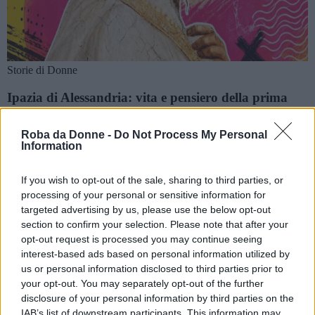
Storie di Donne
Ipazia di Alessandria: vita e pensiero della prima
donna scienziata
Roba da Donne -
Do Not Process My Personal
Chi era Ipazia di Alessandria? Dalla formazione con Teone ai
Information
contributi alla matematica e alla filosofia, fino al suo assassinio
nel 415 d.C., ecco...
If you wish to opt-out of the sale, sharing to third parties, or
processing of your personal or sensitive information for
targeted advertising by us, please use the below opt-out
section to confirm your selection. Please note that after your
opt-out request is processed you may continue seeing
interest-based ads based on personal information utilized by
us or personal information disclosed to third parties prior to
your opt-out. You may separately opt-out of the further
disclosure of your personal information by third parties on the
IAB’s list of downstream participants. This information may