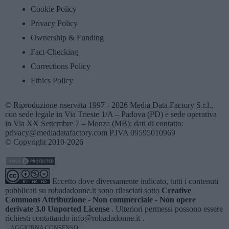
Cookie Policy
Privacy Policy
Ownership & Funding
Fact-Checking
Corrections Policy
Ethics Policy
© Riproduzione riservata 1997 - 2026 Media Data Factory S.r.l.,
con sede legale in Via Trieste 1/A – Padova (PD) e sede operativa
in Via XX Settembre 7 – Monza (MB); dati di contatto:
privacy@mediadatafactory.com P.IVA 09595010969
© Copyright 2010-2026
Eccetto dove diversamente indicato, tutti i contenuti
pubblicati su
robadadonne.it
sono rilasciati sotto
Creative
Commons Attribuzione - Non commerciale - Non opere
derivate 3.0 Unported License
. Ulteriori permessi possono essere
richiesti contattando
info@robadadonne.it
.
AGGIORNA CONSENSO