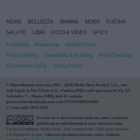
NEWS
BELLEZZA
MAMMA
MODA
CUCINA
SALUTE
LIBRI
FOTO & VIDEO
SPICY
Pubblicità
Redazione
Cookie Policy
Privacy Policy
Ownership & Funding
Fact-Checking
Corrections Policy
Ethics Policy
© Riproduzione riservata 1997 - 2026 Media Data Factory S.r.l., con
sede legale in Via Trieste 1/A – Padova (PD) e sede operativa in Via XX
Settembre 7 – Monza (MB); dati di contatto:
privacy@mediadatafactory.com P.IVA 09595010969
© Copyright 2010-2026
Eccetto dove diversamente indicato, tutti i contenuti
pubblicati su
robadadonne.it
sono rilasciati sotto
Creative Commons Attribuzione - Non commerciale - Non opere derivate
3.0 Unported License
. Ulteriori permessi possono essere richiesti