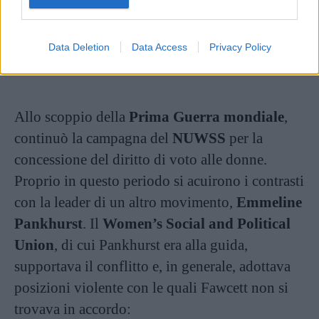
esercitato una tale responsabilità.
Data Deletion
Data Access
Privacy Policy
Continua a leggere dopo la pubblicità
Allo scoppio della
Prima Guerra mondiale
,
continuò la campagna del
NUWSS
per la
concessione del diritto di voto alle donne.
Proprio in questo periodo si acuirono i contrasti
con la leader di un altro movimento,
Emmeline
Pankhurst
. Il
Women’s Social and Political
Union
, di cui Pankhurst era alla guida,
supportava il conflitto e, in generale, adottava
posizioni violente con le quali Fawcett non si
trovava in accordo: