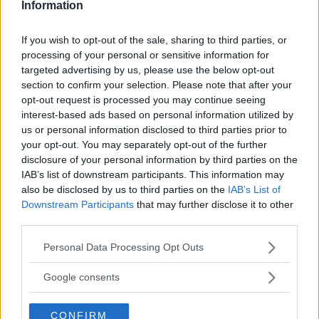
Information
If you wish to opt-out of the sale, sharing to third parties, or
processing of your personal or sensitive information for
targeted advertising by us, please use the below opt-out
section to confirm your selection. Please note that after your
opt-out request is processed you may continue seeing
interest-based ads based on personal information utilized by
Vi Raccomandiamo...
us or personal information disclosed to third parties prior to
Le donne al voto: la storia della
your opt-out. You may separately opt-out of the further
conquista del suffragio universale
disclosure of your personal information by third parties on the
femminile
IAB’s list of downstream participants. This information may
also be disclosed by us to third parties on the
IAB’s List of
Downstream Participants
that may further disclose it to other
In occasione della
guerra in Sudafrica
, nel
third parties.
1901, venne inviata come leader della
Please note that this website/app uses one or more Google
Personal Data Processing Opt Outs
commissione delle donne per interessarsi alle
services and may gather and store information including but
condizioni dei campi di concentramento in cui
not limited to your visit or usage behaviour. You may click to
Google consents
grant or deny consent to Google and its third-party tags to
erano stati internate le famiglie dei soldati
use your data for below specified purposes in below Google
boeri; nessuna donna inglese aveva mai
CONFIRM
consent section.