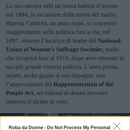
La sua carriera subì un’unica battuta d’arresto
nel 1884, in occasione della morte del marito.
Ripresa l’attività, un anno dopo, si concentrò
maggiormente sulla politica fino a che, nel
1897, ottenne l’incarico di leader del
National
Union of Women’s Suffrage Societies
; ruolo
che ricoprirà fino al 1919, dopo aver ottenuto la
sua più grande vittoria politica. L’anno prima,
infatti, anche grazie al suo impegno, con
l’approvazione del
Rappresentation of the
People Act
, sei milioni di donne avevano
ottenuto il diritto di voto.
Roba da Donne -
Do Not Process My Personal