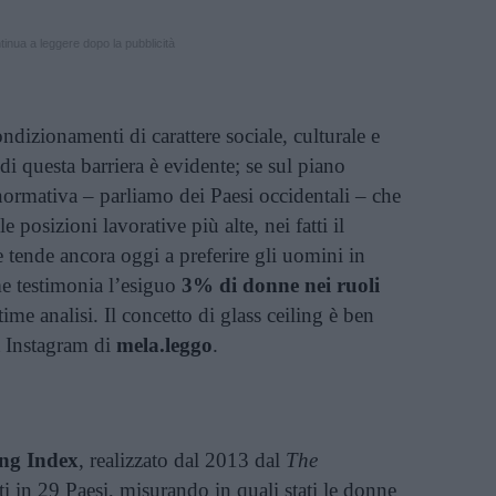
inua a leggere dopo la pubblicità
ondizionamenti di carattere sociale, culturale e
 di questa barriera è evidente; se sul piano
 normativa – parliamo dei Paesi occidentali – che
e posizioni lavorative più alte, nei fatti il
tende ancora oggi a preferire gli uomini in
me testimonia l’esiguo
3% di donne nei ruoli
time analisi. Il concetto di glass ceiling è ben
t Instagram di
mela.leggo
.
ing Index
, realizzato dal 2013 dal
The
ati in 29 Paesi, misurando in quali stati le donne