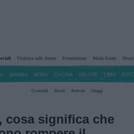
eciali
Violenza sulle donne
Femminismo
Moda Estate
Divor
ZA
MAMMA
MODA
CUCINA
SALUTE
LIBRI
FOTO
Curiosità
Storie
Animali
Viaggi
, cosa significa che
ono rompere il