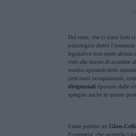
Cont
Del resto, che ci siano forti c
psicologico dietro l’esistenza
legislativo non esiste alcuna
vieti alle donne di accedere all
modus operandi delle aziende 
certi ruoli occupazionali, co
dirigenziali
riportato dalle ul
spiegato anche in questo pos
Esiste persino un
Glass-Ceil
Economist
, che raccoglie i d