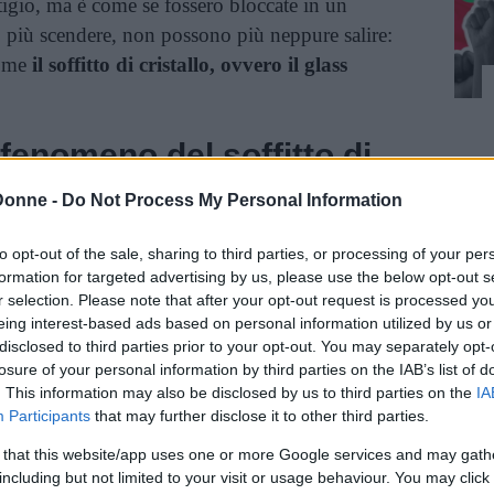
tigio, ma è come se fossero bloccate in un
 più scendere, non possono più neppure salire:
come
il soffitto di cristallo, ovvero il glass
l fenomeno del soffitto di
Donne -
Do Not Process My Personal Information
 Circle
,
Gay Bryant
, a usare per prima il
to opt-out of the sale, sharing to third parties, or processing of your per
formation for targeted advertising by us, please use the below opt-out s
i un’intervista in cui afferma
r selection. Please note that after your opt-out request is processed y
eing interest-based ads based on personal information utilized by us or
disclosed to third parties prior to your opt-out. You may separately opt-
o un certo punto, io lo chiamo ‘il soffitto di
losure of your personal information by third parties on the IAB’s list of
parte superiore del middle management, si sono
. This information may also be disclosed by us to third parties on the
IA
Participants
that may further disclose it to other third parties.
ccate. Non c’è abbastanza spazio per tutte
 Alcune si stanno orientando verso il lavoro
 that this website/app uses one or more Google services and may gath
 uscendo e mettono su famiglia.
including but not limited to your visit or usage behaviour. You may click 