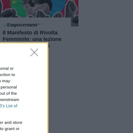
Empowerment
Il Manifesto di Rivolta
Femminile: una lezione
valida ancora oggi
sonal or
ection to
ou may
 personal
out of the
 downstream
B’s List of
er and store
to grant or