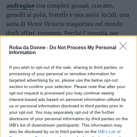
androgine
con completi gessati, cravatte,
gemelli ai polsi, bretelle e mocassini lucidi; una
sorta di
Victor Victoria
trasportata nel mondo
degli affari, insomma. Perché l’autorità, per
qualcuno, resta sempre e comunque
Roba da Donne -
Do Not Process My Personal
prerogativa esclusiva maschile,
e dato che una
Information
donna non potrà mai essere un uomo, ciò che le
If you wish to opt-out of the sale, sharing to third parties, or
rimane per avvicinarvisi è diventarne uno
processing of your personal or sensitive information for
scimmiottamento.
targeted advertising by us, please use the below opt-out
section to confirm your selection. Please note that after your
opt-out request is processed you may continue seeing
Continua a leggere dopo la pubblicità
interest-based ads based on personal information utilized by
us or personal information disclosed to third parties prior to
your opt-out. You may separately opt-out of the further
disclosure of your personal information by third parties on the
IAB’s list of downstream participants. This information may
also be disclosed by us to third parties on the
IAB’s List of