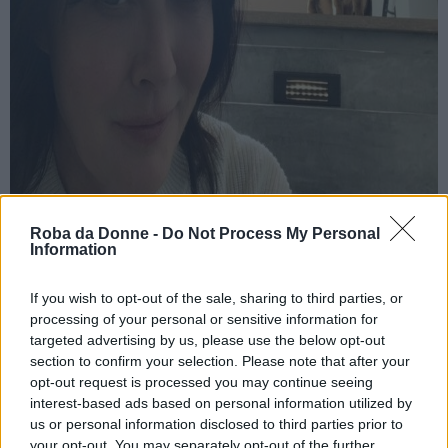
Roba da Donne -
Do Not Process My Personal
News
Information
Shannen Doherty e il tradimento del marito: "L’ho
scoperto il giorno dell’intervento"
If you wish to opt-out of the sale, sharing to third parties, or
processing of your personal or sensitive information for
La star di Streghe ha raccontato un episodio doloroso della sua
targeted advertising by us, please use the below opt-out
vita nel suo nuovo podcast Let’s Be Clear: “Ero nel bel mezzo
section to confirm your selection. Please note that after your
di un divorzio pu...
opt-out request is processed you may continue seeing
interest-based ads based on personal information utilized by
us or personal information disclosed to third parties prior to
your opt-out. You may separately opt-out of the further