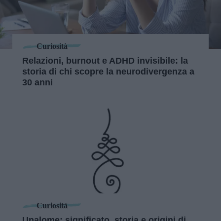
Curiosità
Relazioni, burnout e ADHD invisibile: la
storia di chi scopre la neurodivergenza a
30 anni
Curiosità
Unalome: significato, storia e origini di