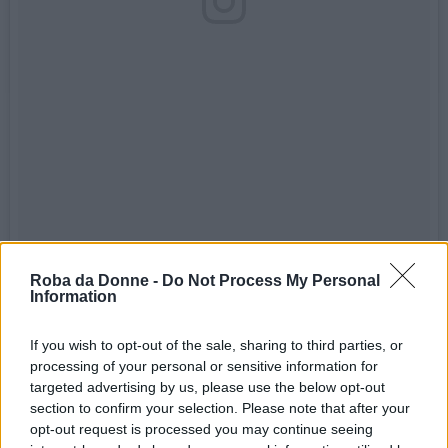
Roba da Donne -
Do Not Process My Personal
Was back on set today. It's been a rough two years. Fighting
Information
cancer. As an actor, people bench you. They assume you're to
weak, not able etc etc. and yet it's something like work that
If you wish to opt-out of the sale, sharing to third parties, or
processing of your personal or sensitive information for
invigorates and renews strength to conquer the unimaginable
targeted advertising by us, please use the below opt-out
beast. I compared myself to a car today. That vintage Shelby
section to confirm your selection. Please note that after your
opt-out request is processed you may continue seeing
that's been in the garage too long. It's still a great car. The best.