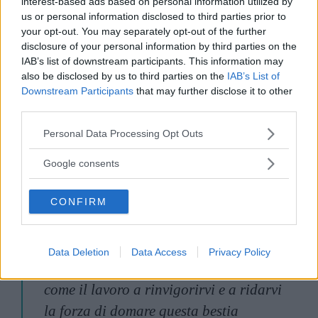
interest-based ads based on personal information utilized by
Just needs time for the engine to warm up and it's good to go.
us or personal information disclosed to third parties prior to
your opt-out. You may separately opt-out of the further
Performing like it's supposed to. I'm grateful for today. Grateful
disclosure of your personal information by third parties on the
for everyday. Thank you @heathers for letting me play and be
IAB’s list of downstream participants. This information may
someone else today. Great crew, great writers, great cast, great
also be disclosed by us to third parties on the
IAB’s List of
Downstream Participants
that may further disclose it to other
show, great director. #paramountnetwork2018
third parties.
Un post condiviso da ShannenDoherty (@theshando) in data:
8 Ago
Please note that this website/app uses one or more Google
Personal Data Processing Opt Outs
services and may gather and store information including but
not limited to your visit or usage behaviour. You may click to
Google consents
grant or deny consent to Google and its third-party tags to
Oggi sono tornata in scena. Sono passati
use your data for below specified purposes in below Google
due ruvidissimi anni. Combattere il
CONFIRM
consent section.
cancro. Come attore, la gente ti giudica.
Pensano che tu sia debole, non in grado
Data Deletion
Data Access
Privacy Policy
eccetera. In realtà sono proprie cose
come il lavoro a rinvigorirvi e a ridarvi
la forza di domare questa bestia