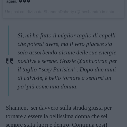
again. ❤️❤️❤️
Un post condiviso da ShannenDoherty (@theshando) in data:
7 Ago
Sì, mi ha fatto il miglior taglio di capelli
che potessi avere, ma il vero piacere sta
solo assorbendo alcune delle sue energie
positive e serene. Grazie @anhcotran per
il taglio “sexy Parisien”. Dopo due anni
di calvizie, è bello tornare a sentirsi un
po’ più come una donna.
Shannen, sei davvero sulla strada giusta per
tornare a essere la bellissima donna che sei
sempre stata fuori e dentro. Continua così!