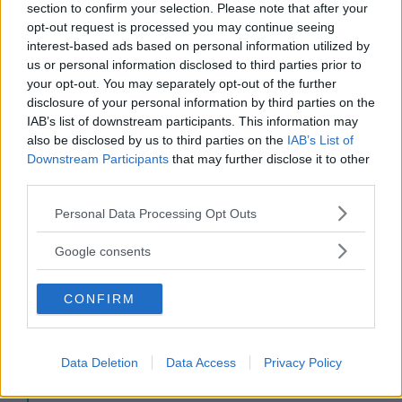
sui
pericoli della contaminazione da PFAS
.
section to confirm your selection. Please note that after your
opt-out request is processed you may continue seeing
interest-based ads based on personal information utilized by
Nessun paese o regione della terra è
us or personal information disclosed to third parties prior to
your opt-out. You may separately opt-out of the further
immune dalla contaminazione da PFAS. È
disclosure of your personal information by third parties on the
un problema globale. I PFAS sono stati
IAB’s list of downstream participants. This information may
also be disclosed by us to third parties on the
IAB’s List of
trovati in ogni angolo del globo. Sono
Downstream Participants
that may further disclose it to other
virtualmente presente nei corpi di ogni
third parties.
essere umano. Si trovano nei pesci nelle
Please note that this website/app uses one or more Google
Personal Data Processing Opt Outs
profondità del mare e negli uccelli che
services and may gather and store information including but
not limited to your visit or usage behaviour. You may click to
Google consents
volano in alto nel cielo.
grant or deny consent to Google and its third-party tags to
use your data for below specified purposes in below Google
E ci stanno uccidendo, letteralmente,
CONFIRM
consent section.
danneggiando e attaccando la vera fonte
della vita: le nostre capacità riproduttive.
Data Deletion
Data Access
Privacy Policy
La rapida morte e il declino dello sperma