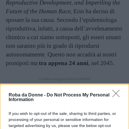
Reproductive Development, and Imperiling the
Future of the Human Race
, Erin ha deciso di
sposare la sua causa. Secondo l’epidemiologa
riproduttiva, infatti, a causa dell’avvelenamento
chimico a cui siamo sottoposti, gli esseri umani
non saranno più in grado di riprodursi
autonomamente. Questo non accadrà ai nostri
pronipoti ma
tra appena 24 anni
, nel 2045.
Continua a leggere dopo la pubblicità
Roba da Donne -
Do Not Process My Personal
Information
Nel marzo del 2021, in
un articolo pubblicato
sul Guardian
, Erin Brockovich ha parlato del
If you wish to opt-out of the sale, sharing to third parties, or
libro della Dott.ssa Swan, mettendo in guardia
processing of your personal or sensitive information for
targeted advertising by us, please use the below opt-out