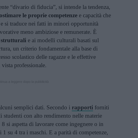
nte “divario di fiducia”, si intende la tendenza,
tostimare le proprie competenze
e capacità che
e si traduce nei fatti in minori opportunità
lavorative meno ambiziose e remunerate. È
strutturali
e ai modelli culturali basati sul
rtura, un criterio fondamentale alla base di
cesso scolastico delle ragazze e le effettive
 vista professionale.
inua a leggere dopo la pubblicità
alcuni semplici dati. Secondo i
rapporti
forniti
gli studenti con alto rendimento nelle materie
u 8 si aspetta di lavorare come ingegnere o in
 1 su 4 tra i maschi. E a parità di competenze,