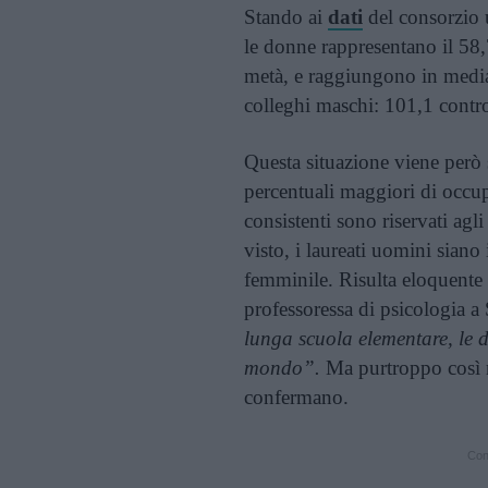
Stando ai
dati
del consorzio u
le donne rappresentano il 58,7
metà, e raggiungono in media
colleghi maschi: 101,1 contr
Questa situazione viene però 
percentuali maggiori di occu
consistenti sono riservati a
visto, i laureati uomini siano
femminile. Risulta eloquente 
professoressa di psicologia a
lunga scuola elementare, le 
mondo”.
Ma purtroppo così no
confermano.
Cont