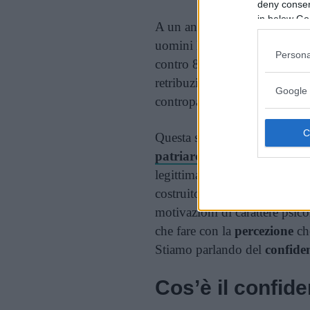
deny consent
in below Go
A un anno dalla laurea, succe
uomini laureati nei corsi ST
Persona
contro 89,3%) e lo è anche l
retribuzione mensile netta di
Google 
controparti femminili.
Questa situazione è certamen
patriarcale
e alle dinamiche 
legittimare, ma al fianco di
costruito su misura e a vanta
motivazioni di carattere psic
che fare con la
percezione
che
Stiamo parlando del
confide
Cos’è il confid