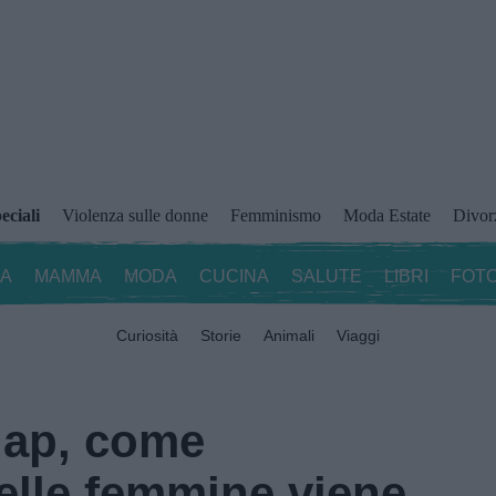
eciali
Violenza sulle donne
Femminismo
Moda Estate
Divor
ZA
MAMMA
MODA
CUCINA
SALUTE
LIBRI
FOTO
Curiosità
Storie
Animali
Viaggi
gap, come
delle femmine viene