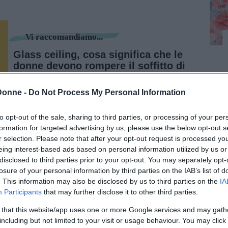
Vi raccomandiamo...
Glass ceiling, cosa significa che le
donne devono rompere il soffitto di
cristallo
Donne -
Do Not Process My Personal Information
evidente per certi percorsi scolastici e settori
to opt-out of the sale, sharing to third parties, or processing of your per
siddette
materie STEM
(Science, Technology,
formation for targeted advertising by us, please use the below opt-out s
. Le ragazze iscritte ai corsi STEM – che in
r selection. Please note that after your opt-out request is processed y
eing interest-based ads based on personal information utilized by us or
bene raggiungano risultati accademici più
disclosed to third parties prior to your opt-out. You may separately opt-
cupazione e retribuzioni più basse rispetto agli
losure of your personal information by third parties on the IAB’s list of
io con
dati
concreti: le laureate donne in
. This information may also be disclosed by us to third parties on the
IA
Participants
that may further disclose it to other third parties.
i studi sono il 50% contro il 48% dei colleghi
a un
punteggio finale superiore
rispetto a
 that this website/app uses one or more Google services and may gath
06,4.
including but not limited to your visit or usage behaviour. You may click 