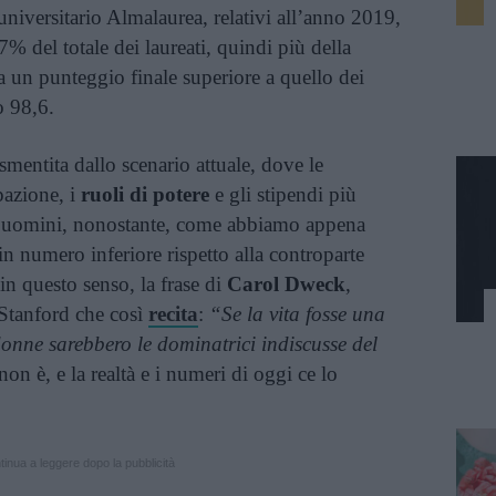
niversitario Almalaurea, relativi all’anno 2019,
% del totale dei laureati, quindi più della
 un punteggio finale superiore a quello dei
o 98,6.
smentita dallo scenario attuale, dove le
pazione, i
ruoli di potere
e gli stipendi più
gli uomini, nonostante, come abbiamo appena
 in numero inferiore rispetto alla controparte
in questo senso, la frase di
Carol Dweck
,
 Stanford che così
recita
:
“Se la vita fosse una
donne sarebbero le dominatrici indiscusse del
n è, e la realtà e i numeri di oggi ce lo
inua a leggere dopo la pubblicità