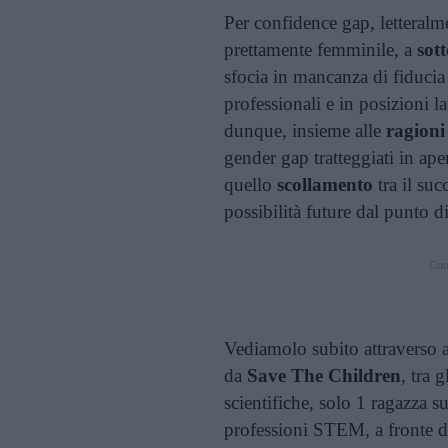
Per confidence gap, letteralme
prettamente femminile, a
sot
sfocia in mancanza di fiducia 
professionali e in posizioni 
dunque, insieme alle
ragioni 
gender gap tratteggiati in ape
quello
scollamento
tra il suc
possibilità future dal punto di
Cont
Vediamolo subito attraverso 
da
Save The Children
, tra 
scientifiche, solo 1 ragazza s
professioni STEM, a fronte di