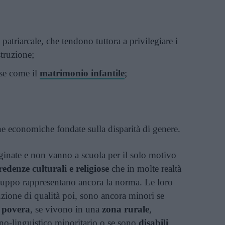
patriarcale, che tendono tuttora a privilegiare i
struzione;
ose come il
matrimonio infantile
;
he economiche fondate sulla disparità di genere.
ginate e non vanno a scuola per il solo motivo
redenze culturali e religiose
che in molte realtà
sviluppo rappresentano ancora la norma. Le loro
ruzione di qualità poi, sono ancora minori se
 povera
, se vivono in una
zona
rurale
,
o-linguistico minoritario o se sono
disabili
.