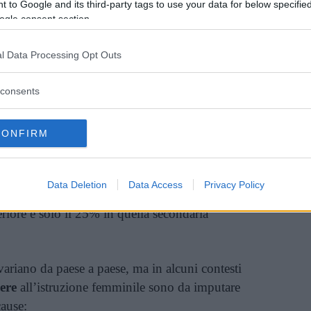
 to Google and its third-party tags to use your data for below specifi
ogle consent section.
i
132 milioni di ragazze non vanno a scuola
,
di scuola primaria, 30 milioni in età di scuola
l Data Processing Opt Outs
lioni in età di scuola secondaria superiore. Nei
e ragazze hanno poi più del doppio di
consents
iritto all’istruzione rispetto alle ragazze che
 una situazione di pace.
CONFIRM
i ha raggiunto la
parità di genere
ello secondario, il divario si amplia
Data Deletion
Data Access
Privacy Policy
i ha raggiunto la parità di genere
eriore e solo il 25% in quella secondaria
variano da paese a paese, ma in alcuni contesti
ere
all’istruzione femminile sono da imputare
cause: