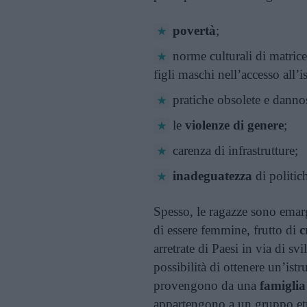
povertà
;
norme culturali di matrice 
figli maschi nell’accesso all’i
pratiche obsolete e dann
le
violenze di genere
;
carenza di infrastrutture;
inadeguatezza
di politic
Spesso, le ragazze sono emar
di essere femmine, frutto di
c
arretrate di Paesi in via di 
possibilità di ottenere un’ist
provengono da una
famiglia
appartengono a un gruppo etn