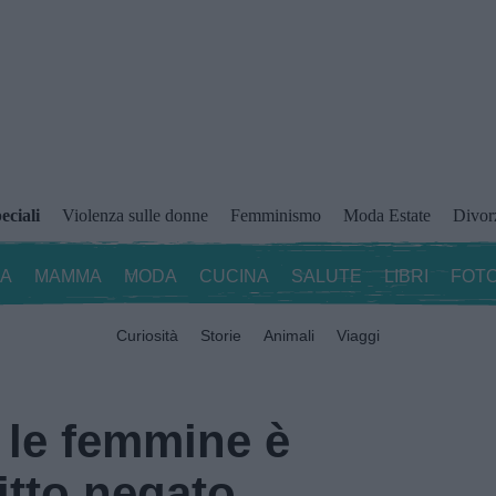
eciali
Violenza sulle donne
Femminismo
Moda Estate
Divor
ZA
MAMMA
MODA
CUCINA
SALUTE
LIBRI
FOTO
Curiosità
Storie
Animali
Viaggi
 le femmine è
iritto negato