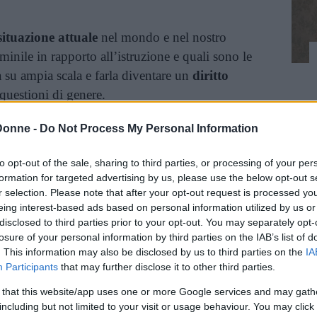
situazione attuale
nel mondo e nel nostro
inile in rapporto all’istruzione e quali sono le
a su ampia scala e farla diventare un
diritto
questioni di genere.
Donne -
Do Not Process My Personal Information
o negato) all’istruzione
to opt-out of the sale, sharing to third parties, or processing of your per
formation for targeted advertising by us, please use the below opt-out s
r selection. Please note that after your opt-out request is processed y
eing interest-based ads based on personal information utilized by us or
 ragazze sia fondamentale per lo sviluppo delle
disclosed to third parties prior to your opt-out. You may separately opt-
 società e delle economie, le disparità di genere
losure of your personal information by third parties on the IAB’s list of
’oggi.
. This information may also be disclosed by us to third parties on the
IA
Participants
that may further disclose it to other third parties.
inua a leggere dopo la pubblicità
 that this website/app uses one or more Google services and may gath
including but not limited to your visit or usage behaviour. You may click 