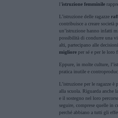
l’
istruzione femminile
rappre
L’istruzione delle ragazze
raf
contribuisce a creare società p
un’istruzione hanno infatti mi
possibilità di condurre una v
alti, partecipano alle decisio
migliore
per sé e per le loro 
Eppure, in molte culture, l’i
pratica inutile e controproduc
L’istruzione per le ragazze è 
alla scuola. Riguarda anche la 
e il sostegno nel loro percors
seguire, comprese quelle in 
perché abbiano a tutti gli effett