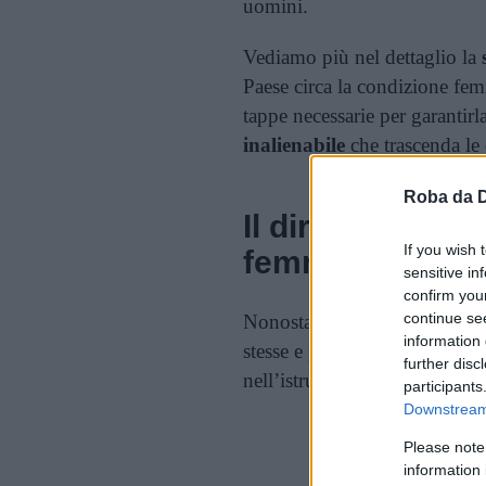
uomini.
Vediamo più nel dettaglio la
Paese circa la condizione femm
tappe necessarie per garantirl
inalienabile
che trascenda le 
Roba da 
Il diritto (spess
If you wish 
femminile
sensitive in
confirm you
continue se
Nonostante l’educazione delle
information 
stesse e per il
progresso
delle
further disc
nell’istruzione persistono tutt
participants
Downstream 
Cont
Please note
information 