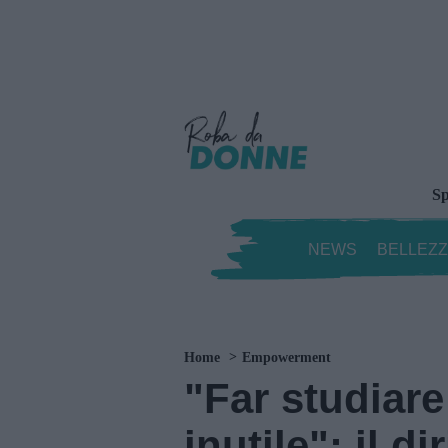
Sp
NEWS
BELLEZ
Home
Empowerment
"Far studiare
inutile": il d