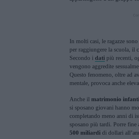
Cont
In molti casi, le ragazze sono
per raggiungere la scuola, il
Secondo i
dati
più recenti, o
vengono aggredite sessualment
Questo fenomeno, oltre ad ave
mentale, provoca anche elevat
Anche il
matrimonio infanti
si sposano giovani hanno mol
completando meno anni di istr
sposano più tardi. Porre fine
500 miliardi
di dollari all’a