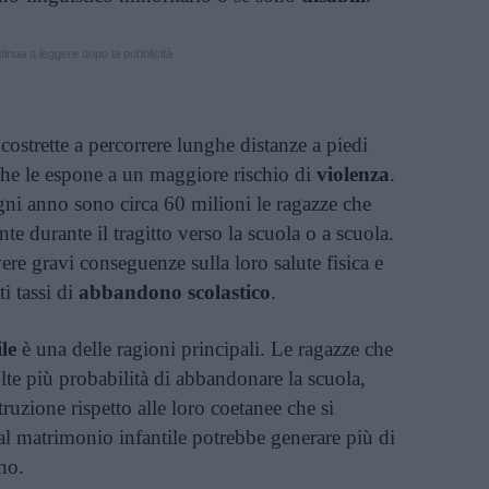
inua a leggere dopo la pubblicità
 costrette a percorrere lunghe distanze a piedi
 che le espone a un maggiore rischio di
violenza
.
gni anno sono circa 60 milioni le ragazze che
e durante il tragitto verso la scuola o a scuola.
re gravi conseguenze sulla loro salute fisica e
i tassi di
abbandono scolastico
.
le
è una delle ragioni principali. Le ragazze che
te più probabilità di abbandonare la scuola,
uzione rispetto alle loro coetanee che si
 al matrimonio infantile potrebbe generare più di
nno.