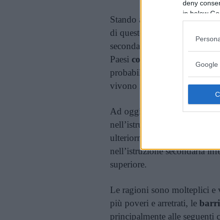
deny consent
in below Go
Stando ai
dati ufficiali
, ogg
di queste 34,3 milioni in età 
Persona
secondaria inferiore e 67,4 mi
Paesi
colpiti dalla guerra
, l
Google 
probabilità di non godere del d
vivono in Paesi che vivono in
Ad oggi solo il 66% dei Paes
nell’istruzione primaria. A liv
ulteriormente: il 45% dei Paes
nell’istruzione secondaria inf
superiore.
Le ragioni sono molteplici e 
più poveri e arretrati, le
barri
principalmente alle seguenti 