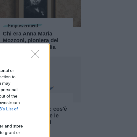
Empowerment
Chi era Anna Maria
Mozzoni, pioniera del
femminismo in Italia
sonal or
ection to
ou may
 personal
out of the
Empowerment
 downstream
Maternal wall bias: cos'è
B’s List of
e perché coinvolge le
mamme lavoratrici
er and store
to grant or