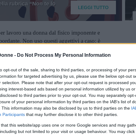
lla rubrica “Non te lo
LEGGI TUTTO
per lavoro una donna dal fisico imponente e
abordante. Non uso questi aggettivi a caso: è
a della stanza, che occupa uno spazio fisico ed
Donne -
Do Not Process My Personal Information
sibile non essere attratti da lei. È una manager
 lingue, ha un’impresa in crescita, un figlio e
to opt-out of the sale, sharing to third parties, or processing of your per
supporto amore e rispetto, un curriculum e una
formation for targeted advertising by us, please use the below opt-out s
r selection. Please note that after your opt-out request is processed y
eing interest-based ads based on personal information utilized by us or
disclosed to third parties prior to your opt-out. You may separately opt-
inua a leggere dopo la pubblicità
losure of your personal information by third parties on the IAB’s list of
. This information may also be disclosed by us to third parties on the
IA
Participants
that may further disclose it to other third parties.
mai smesso di umiliarla per il suo peso
.
 that this website/app uses one or more Google services and may gath
oprio mai: entrando in confidenza mi ha
including but not limited to your visit or usage behaviour. You may click 