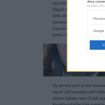
deny consent
raccontato episodi agghiaccia
in below Go
Regali di taglie in meno, crit
della stima per ragioni di giud
Persona
persona con cui hai rapporti 
si possa sentire quando questa
Google 
prima che sento; e non è la so
Da diversi anni (a mia memoria
report sull’aumento dell’obes
donne italiane sono le più m
#quellavoltache (che parteci