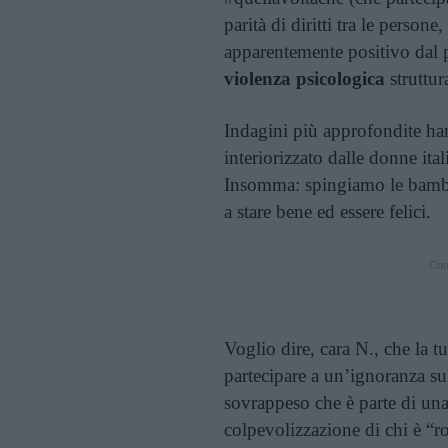
parità di diritti tra le person
apparentemente positivo dal p
violenza psicologica
struttur
Indagini più approfondite hann
interiorizzato dalle donne ita
Insomma: spingiamo le bambin
a stare bene ed essere felici.
Cont
Voglio dire, cara N., che la 
partecipare a un’ignoranza su
sovrappeso che è parte di una
colpevolizzazione di chi è “r