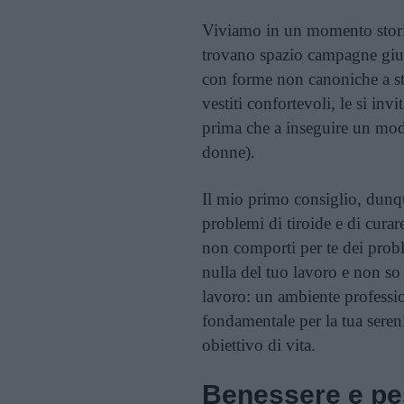
Viviamo in un momento stori
trovano spazio campagne gius
con forme non canoniche a st
vestiti confortevoli, le si invi
prima che a inseguire un model
donne).
I
l mio primo consiglio, dunqu
problemi di tiroide e di curare
non comporti per te dei proble
nulla del tuo lavoro e non so
lavoro: un ambiente professio
fondamentale per la tua seren
obiettivo di vita.
Benessere e pe