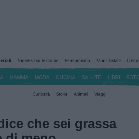
eciali
Violenza sulle donne
Femminismo
Moda Estate
Divor
ZA
MAMMA
MODA
CUCINA
SALUTE
LIBRI
FOTO
Curiosità
Storie
Animali
Viaggi
 dice che sei grassa
e di meno