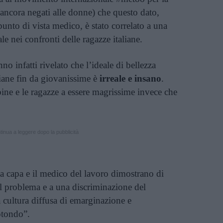
e, ancora negati alle donne) che questo dato,
unto di vista medico, è stato correlato a una
ale nei confronti delle ragazze italiane.
o infatti rivelato che l’ideale di bellezza
liane fin da giovanissime è
irreale e insano
.
e e le ragazze a essere magrissime invece che
inua a leggere dopo la pubblicità
tua capa e il medico del lavoro dimostrano di
l problema e a una discriminazione del
 cultura diffusa di emarginazione e
otondo”.