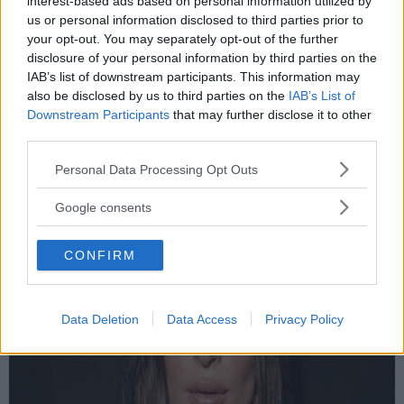
interest-based ads based on personal information utilized by
us or personal information disclosed to third parties prior to
your opt-out. You may separately opt-out of the further
disclosure of your personal information by third parties on the
IAB’s list of downstream participants. This information may
also be disclosed by us to third parties on the
IAB’s List of
News
Downstream Participants
that may further disclose it to other
Emily Ratajkowski: "Le accuse a Thicke sono
third parties.
trapelate senza il mio consenso"
Please note that this website/app uses one or more Google
Personal Data Processing Opt Outs
services and may gather and store information including but
La modella si dice furiosa per il fatto che la notizia delle
not limited to your visit or usage behaviour. You may click to
molestie subite dal cantante sul set del videoclip di Blurred
Google consents
grant or deny consent to Google and its third-party tags to
Lines sia stata pubblica...
use your data for below specified purposes in below Google
CONFIRM
consent section.
Data Deletion
Data Access
Privacy Policy