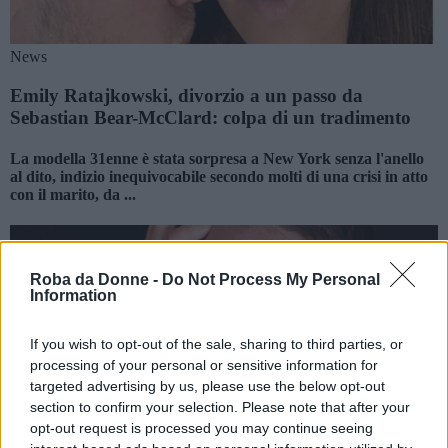
News
Emily Ratajkowski, divorzio a un passo da
Sebastian Bear-McClard: colpa di un tradimento
La modella 31enne è stata sorpresa a New York senza l'anello
al dito, indizio inequivocabile secondo molti di una crisi in atto
con il marito, da ...
Roba da Donne -
Do Not Process My Personal
Information
If you wish to opt-out of the sale, sharing to third parties, or
processing of your personal or sensitive information for
targeted advertising by us, please use the below opt-out
section to confirm your selection. Please note that after your
opt-out request is processed you may continue seeing