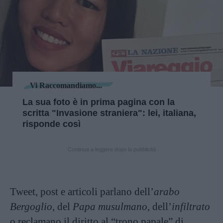
Vi Raccomandiamo...
La sua foto è in prima pagina con la
scritta "Invasione straniera": lei, italiana,
risponde così
Continua a leggere dopo la pubblicità
Tweet, post e articoli parlano dell’
arabo
Bergoglio
, del
Papa musulmano
, dell’
infiltrato
o reclamano il diritto al “trono papale” di