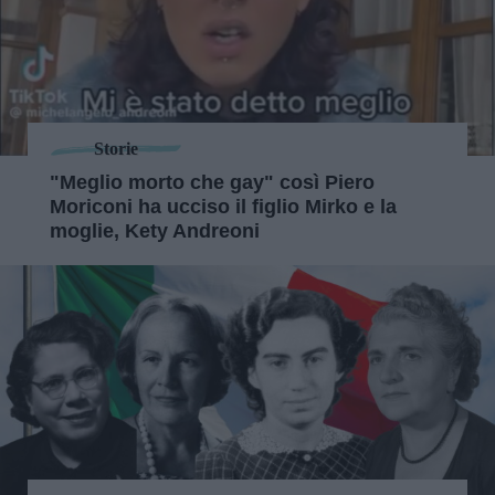
Storie
"Meglio morto che gay" così Piero
Moriconi ha ucciso il figlio Mirko e la
moglie, Kety Andreoni