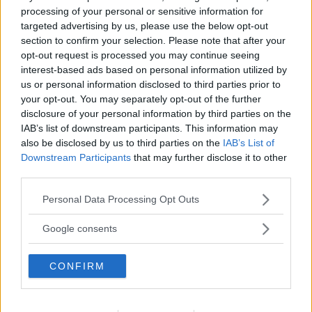
questi tempi, violenti e spaventati
, territorio
processing of your personal or sensitive information for
perfetto per
un populismo che vorrebbe
targeted advertising by us, please use the below opt-out
section to confirm your selection. Please note that after your
semplificare tra buoni e cattivi
, identificarli
opt-out request is processed you may continue seeing
con un’etnia, un credo politico o religioso e
interest-based ads based on personal information utilized by
us or personal information disclosed to third parties prior to
trovare così il caprio espiatorio, ghettizzarlo e
your opt-out. You may separately opt-out of the further
risolvere il problema.
disclosure of your personal information by third parties on the
Una storia già sentita, che non ha insegnato
IAB’s list of downstream participants. This information may
also be disclosed by us to third parties on the
IAB’s List of
nulla.
Downstream Participants
that may further disclose it to other
third parties.
Continua a leggere dopo la pubblicità
Please note that this website/app uses one or more Google
Personal Data Processing Opt Outs
services and may gather and store information including but
not limited to your visit or usage behaviour. You may click to
Google consents
grant or deny consent to Google and its third-party tags to
Meno normale, in un Paese laico in teoria ma
use your data for below specified purposes in below Google
CONFIRM
cattolico di fatto come l’Italia, in cui la chiesa è
consent section.
stata spesso ingerente negli affari di Stato,
vedere la sollevazione popolare e di vari