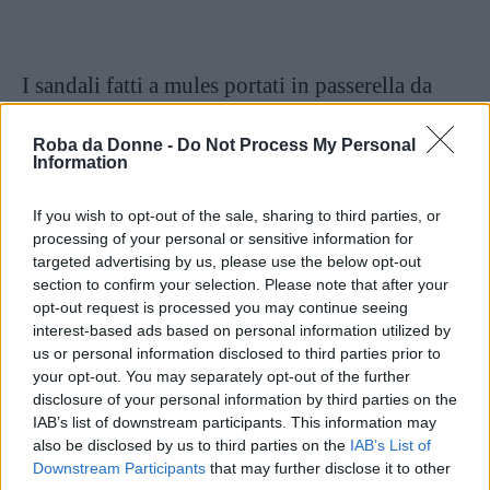
I sandali fatti a mules portati in passerella da
Fausto Puglisi
hanno tacco sottile quasi
a
Roba da Donne -
Do Not Process My Personal
spillo
. La parte centrale è composta da fascia
Information
maxi, decori cuciti in stile barocco e dettagli in
rilievo. Le borchie sono di colori alterni oro e
If you wish to opt-out of the sale, sharing to third parties, or
processing of your personal or sensitive information for
argento, la scarpa è portabile praticamente con
targeted advertising by us, please use the below opt-out
tutto: completo elegante,
tubino nero
classico,
section to confirm your selection. Please note that after your
opt-out request is processed you may continue seeing
pantalone nero elegante, jeans con camicetta e
interest-based ads based on personal information utilized by
vestitini.
us or personal information disclosed to third parties prior to
your opt-out. You may separately opt-out of the further
disclosure of your personal information by third parties on the
Jil Sander
propone un tacco largo e quadrato
IAB’s list of downstream participants. This information may
di media altezza abbinato alla
also be disclosed by us to third parties on the
IAB’s List of
Downstream Participants
that may further disclose it to other
punta tondeggiante della scarpa. I colori