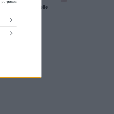
Moda
ed purposes
Come scegliere delle
buone “dupe” di
profumi