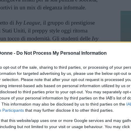
ortivi in un mix di eleganza informale.
cetto di
Ivy League
, il gruppo di prestigiose
i Stati Uniti, il preppy style oggi ritorna
un tocco di modernità. Gli studenti delle
Ivy
ati dei
trendsetter
, proprio in virtù di un
Donne -
Do Not Process My Personal Information
icato. Questo stile si è diffuso
mondo, diventando
s
imbolo di eleganza e
to opt-out of the sale, sharing to third parties, or processing of your per
formation for targeted advertising by us, please use the below opt-out s
r selection. Please note that after your opt-out request is processed y
,
camicie a righe
,
gonne a pieghe
,
blazer
,
eing interest-based ads based on personal information utilized by us or
disclosed to third parties prior to your opt-out. You may separately opt-
onferiscono all’intero look un
aspetto pulito
,
losure of your personal information by third parties on the IAB’s list of
o in modo tale da apparire comunque glam e
. This information may also be disclosed by us to third parties on the
IA
 certa semplicità.
Participants
that may further disclose it to other third parties.
 that this website/app uses one or more Google services and may gath
inua a leggere dopo la pubblicità
including but not limited to your visit or usage behaviour. You may click 