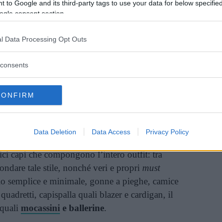
 to Google and its third-party tags to use your data for below specifi
ogle consent section.
l Data Processing Opt Outs
Vi raccomandiamo...
Tendenze moda primavera/estate
consents
2023: 6 trend da non perdere per la
nuova stagione
CONFIRM
capi indispensabili
Data Deletion
Data Access
Privacy Policy
per l’
attenzione ai dettagli
e la cura nella scelta
ici capi che compongono l’intero outfit: tra
condare tale stile, nonché veri e propri
must
lio semplice e minimale, gonne a pieghe, camice
 quadretti, capispalla quali blazer e cardigan, il
 quali
mocassini
e ballerine
.