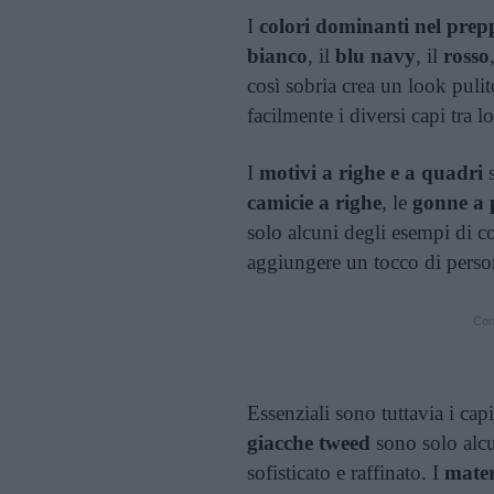
I
colori dominanti nel prepp
bianco
, il
blu navy
, il
rosso
così sobria crea un look puli
facilmente i diversi capi tra lo
I
motivi a righe e a quadri
camicie a righe
, le
gonne a p
solo alcuni degli esempi di c
aggiungere un tocco di persona
Cont
Essenziali sono tuttavia i cap
giacche tweed
sono solo alcu
sofisticato e raffinato. I
mater