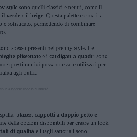
y style
sono quelli classici e neutri, come il
, il
verde
e il
beige
. Questa palette cromatica
to e sofisticato, permettendo di combinare
ro.
sono spesso presenti nel preppy style. Le
ieghe plissettate
e i
cardigan a quadri
sono
ome questi motivi possano essere utilizzati per
lità agli outfit.
inua a leggere dopo la pubblicità
ispalla:
blazer
, cappotti a doppio petto e
ne delle opzioni disponibili per creare un look
iali di qualità
e i tagli sartoriali sono