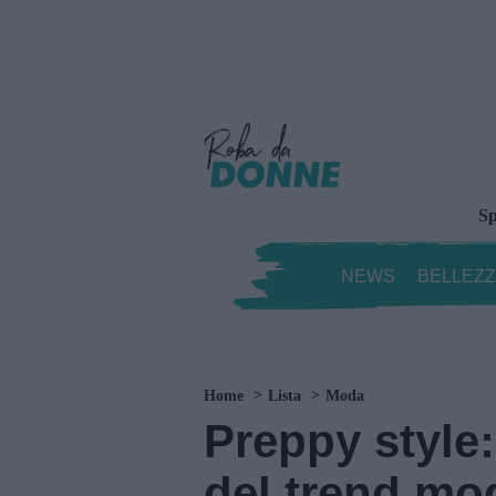
Sp
NEWS
BELLEZ
Home
Lista
Moda
Preppy style:
del trend mo