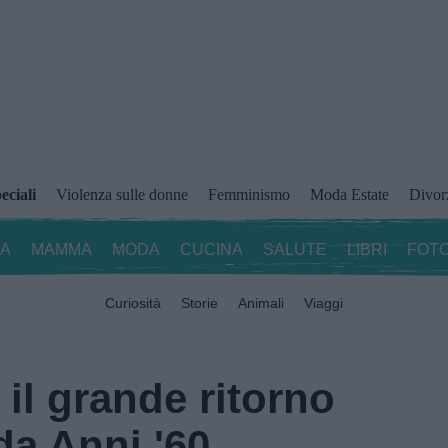
eciali
Violenza sulle donne
Femminismo
Moda Estate
Divor
ZA
MAMMA
MODA
CUCINA
SALUTE
LIBRI
FOTO
Curiosità
Storie
Animali
Viaggi
 il grande ritorno
da Anni '60