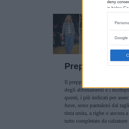
deny consent
in below Go
Persona
Google 
Preppy style: i 
Il preppy style si caratterizza 
degli abbinamenti e i moltepl
questi, i più indicati per asse
have
, sono pantaloni dal tag
tinta unita, a righe o ancora a
tutto completato da calzature