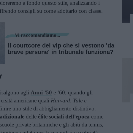
loreremo a fondo questo stile, analizzando i
 offrendo consigli su come adottarlo con classe.
Vi raccomandiamo...
Il courtcore dei vip che si vestono 'da
brave persone' in tribunale funziona?
y
isalgono agli
Anni ’50
e ’60, quando gli
versità americane quali
Harvard, Yale e
nire uno stile di abbigliamento distintivo.
adizionale
delle
élite sociali dell’epoca
come
cuole private britanniche e gli abiti da tennis,
stingueva infatti per la sua pulizia e sobrietà,