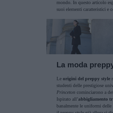
mondo. In questo articolo esp
suoi elementi caratteristici e
La moda prepp
Le
origini del preppy style
r
studenti delle prestigiose uni
Princeton
cominciarono a defi
Ispirato all’
abbigliamento tr
banalmente le uniformi delle s
il preppy style già allora si di