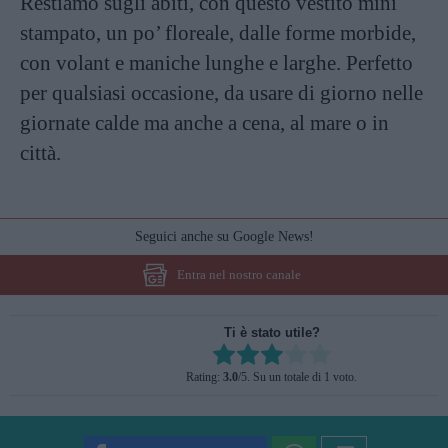
Restiamo sugli abiti, con questo vestito mini
stampato, un po’ floreale, dalle forme morbide,
con volant e maniche lunghe e larghe. Perfetto
per qualsiasi occasione, da usare di giorno nelle
giornate calde ma anche a cena, al mare o in
città.
Seguici anche su Google News!
Entra nel nostro canale
Ti è stato utile?
Rate this item:
Rating:
3.0
/5. Su un totale di 1 voto.
SUBMIT RATING