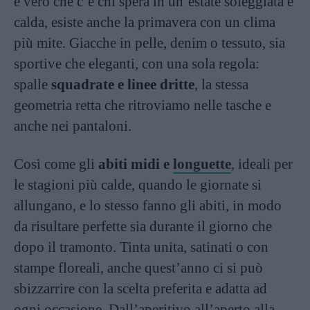
è vero che c’è chi spera in un’estate soleggiata e
calda, esiste anche la primavera con un clima
più mite. Giacche in pelle, denim o tessuto, sia
sportive che eleganti, con una sola regola:
spalle
squadrate e linee dritte
, la stessa
geometria retta che ritroviamo nelle tasche e
anche nei pantaloni.
Così come gli
abiti midi e
longuette
, ideali per
le stagioni più calde, quando le giornate si
allungano, e lo stesso fanno gli abiti, in modo
da risultare perfette sia durante il giorno che
dopo il tramonto. Tinta unita, satinati o con
stampe floreali, anche quest’anno ci si può
sbizzarrire con la scelta preferita e adatta ad
ogni occasione. Dall’aperitivo all’aperto alla