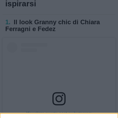
ispirarsi
1.
Il look Granny chic di Chiara
Ferragni e Fedez
Visualizza questo post su Instagram