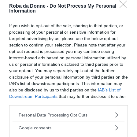
Roba da Donne -
Do Not Process My Personal
Information
If you wish to opt-out of the sale, sharing to third parties, or
processing of your personal or sensitive information for
targeted advertising by us, please use the below opt-out
section to confirm your selection. Please note that after your
opt-out request is processed you may continue seeing
interest-based ads based on personal information utilized by
us or personal information disclosed to third parties prior to
Un post condiviso da Chiara Ferragni ✨ (@chiaraferragni)
your opt-out. You may separately opt-out of the further
disclosure of your personal information by third parties on the
In occasione della recente Milano Fashion
IAB’s list of downstream participants. This information may
also be disclosed by us to third parties on the
IAB’s List of
Week 2022,
Chiara Ferragni e Fedez
hanno
Downstream Participants
that may further disclose it to other
partecipato alla sfilata Gucci con indosso un
third parties.
look firmato dalla Maison italiana che
Please note that this website/app uses one or more Google
Personal Data Processing Opt Outs
services and may gather and store information including but
rispecchia lo stile Granny chic.
not limited to your visit or usage behaviour. You may click to
Google consents
grant or deny consent to Google and its third-party tags to
Continua a leggere dopo la pubblicità