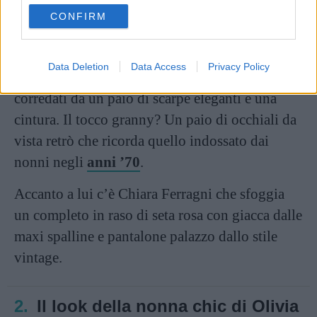
use your data for below specified purposes in below Google
CONFIRM
consent section.
Da un lato Fedez indossa un pullover con scollo
Data Deletion
Data Access
Privacy Policy
a V, una camicia e un pantalone classico
corredati da un paio di scarpe eleganti e una
cintura. Il tocco granny? Un paio di occhiali da
vista retrò che ricorda quello indossato dai
nonni negli
anni ’70
.
Accanto a lui c’è Chiara Ferragni che sfoggia
un completo in raso di seta rosa con giacca dalle
maxi spalline e pantalone palazzo dallo stile
vintage.
2.
Il look della nonna chic di Olivia