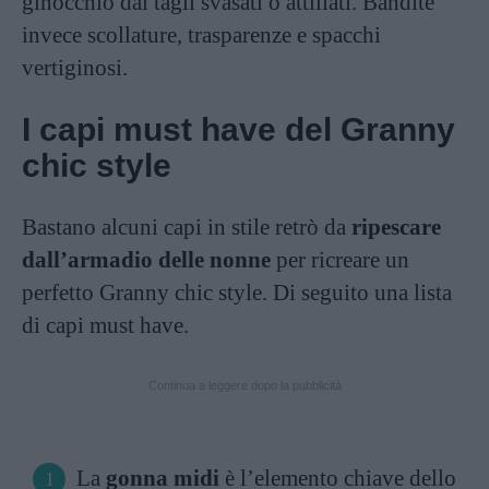
ginocchio dai tagli svasati o attillati. Bandite
invece scollature, trasparenze e spacchi
vertiginosi.
I capi must have del Granny
chic style
Bastano alcuni capi in stile retrò da
ripescare
dall’armadio delle nonne
per ricreare un
perfetto Granny chic style. Di seguito una lista
di capi must have.
Continua a leggere dopo la pubblicità
La
gonna midi
è l’elemento chiave dello