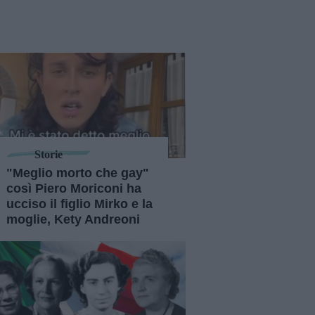
Storie
"Meglio morto che gay"
così Piero Moriconi ha
ucciso il figlio Mirko e la
moglie, Kety Andreoni