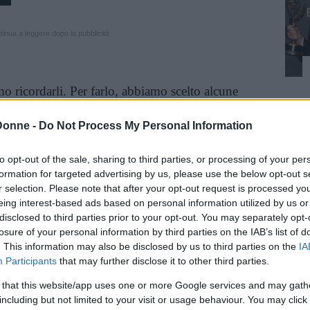
inua a leggere dopo la pubblicità
 ricordarli. Per farlo, abbiamo scelto alcune
iamo, ce ne sarebbero molte di più: quelle dei
Donne -
Do Not Process My Personal Information
Pentagono. Quelle delle
44
vittime
dell’attentato
. Quelle delle persone all’interno delle Torri
to opt-out of the sale, sharing to third parties, or processing of your per
er 415 metri di altezza, 35mila dipendenti
formation for targeted advertising by us, please use the below opt-out s
erse:
oltre 2.700 padri e madri di famiglia
,
r selection. Please note that after your opt-out request is processed y
olleghi, vigili del fuoco e poliziotti
non ci sono
eing interest-based ads based on personal information utilized by us or
disclosed to third parties prior to your opt-out. You may separately opt-
no
morti
– e continuano a morire – per le
losure of your personal information by third parties on the IAB’s list of
. This information may also be disclosed by us to third parties on the
IA
Participants
that may further disclose it to other third parties.
 that this website/app uses one or more Google services and may gath
including but not limited to your visit or usage behaviour. You may click 