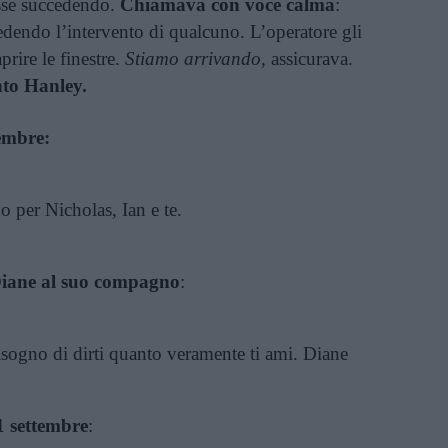
sse succedendo.
Chiamava con voce calma
:
edendo l’intervento di qualcuno. L’operatore gli
prire le finestre.
Stiamo arrivando
, assicurava.
to Hanley.
tembre:
o per Nicholas, Ian e te.
Diane al suo compagno
:
isogno di dirti quanto veramente ti ami. Diane
1 settembre
: