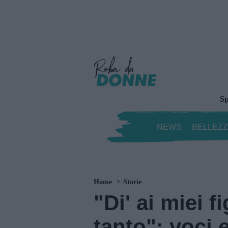
Sp
NEWS
BELLEZ
Home
Storie
"Di' ai miei f
tanto": voci e