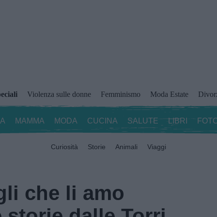
eciali
Violenza sulle donne
Femminismo
Moda Estate
Divor
ZA
MAMMA
MODA
CUCINA
SALUTE
LIBRI
FOTO
Curiosità
Storie
Animali
Viaggi
igli che li amo
 storie dalle Torri