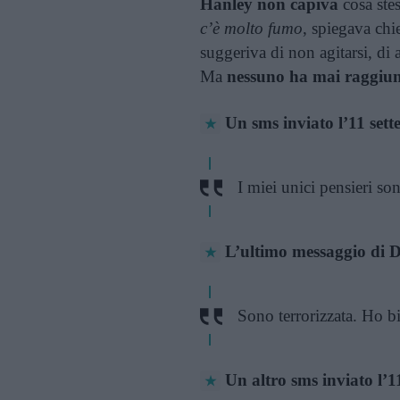
Hanley non capiva
cosa ste
c’è molto fumo
, spiegava chi
suggeriva di non agitarsi, di a
Ma
nessuno ha mai raggiun
Un sms inviato l’11 set
I miei unici pensieri son
L’ultimo messaggio di 
Sono terrorizzata. Ho b
Un altro sms inviato l’1