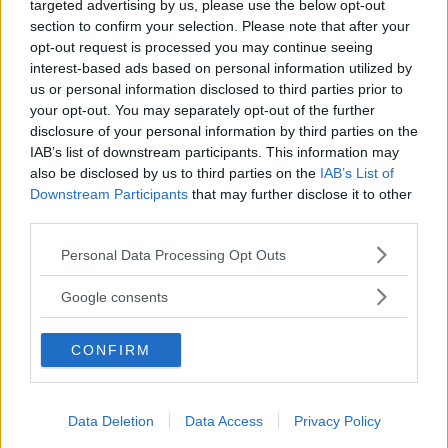
targeted advertising by us, please use the below opt-out
section to confirm your selection. Please note that after your
opt-out request is processed you may continue seeing
interest-based ads based on personal information utilized by
Vi Raccomandiamo...
us or personal information disclosed to third parties prior to
your opt-out. You may separately opt-out of the further
Perché single tasking è meglio di
disclosure of your personal information by third parties on the
multitasking
IAB’s list of downstream participants. This information may
also be disclosed by us to third parties on the
IAB’s List of
Come riconoscere i segnali
Downstream Participants
that may further disclose it to other
third parties.
dell’hurry sickness
Please note that this website/app uses one or more Google
Personal Data Processing Opt Outs
services and may gather and store information including but
Tra i
segnali più diffusi
del mal di fretta,
not limited to your visit or usage behaviour. You may click to
Google consents
troviamo senz’altro:
grant or deny consent to Google and its third-party tags to
use your data for below specified purposes in below Google
CONFIRM
consent section.
Continua a leggere dopo la pubblicità
Data Deletion
Data Access
Privacy Policy