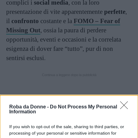
complici i
social media
, con la loro
presentazione di vite apparentemente
perfette
,
il
confronto
costante e la
FOMO – Fear of
Missing Out
, ossia la paura di perdere
opportunità, eventi e occasioni e la correlata
esigenza di dover fare “tutto”, pur di non
sentirsi esclusi.
Continua a leggere dopo la pubblicità
Roba da Donne -
Do Not Process My Personal
Information
If you wish to opt-out of the sale, sharing to third parties, or
processing of your personal or sensitive information for