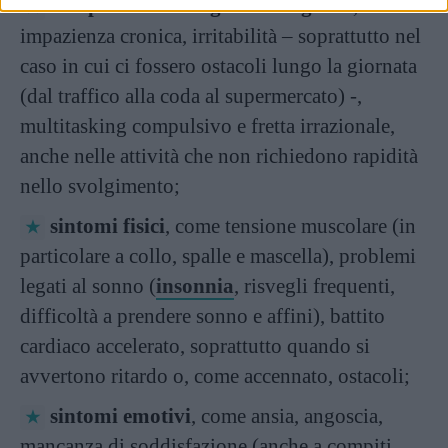
comportamenti legati all’urgenza
, come
impazienza cronica, irritabilità – soprattutto nel
caso in cui ci fossero ostacoli lungo la giornata
(dal traffico alla coda al supermercato) -,
multitasking compulsivo e fretta irrazionale,
anche nelle attività che non richiedono rapidità
nello svolgimento;
sintomi fisici
, come tensione muscolare (in
particolare a collo, spalle e mascella), problemi
legati al sonno (
insonnia
, risvegli frequenti,
difficoltà a prendere sonno e affini), battito
cardiaco accelerato, soprattutto quando si
avvertono ritardo o, come accennato, ostacoli;
sintomi emotivi
, come ansia, angoscia,
mancanza di soddisfazione (anche a compiti