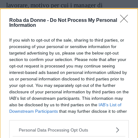
lavorare, motivo per cui i manager di
un’azienda attenta ai bisogni dei propri
Roba da Donne -
Do Not Process My Personal
lavoratori ripongono fiducia che questi ultimi
Information
possano portare a termine i compiti assegnati
If you wish to opt-out of the sale, sharing to third parties, or
secondo il proprio buon senso, garantendo a
processing of your personal or sensitive information for
essi flessibilità e deadline appropriate;
targeted advertising by us, please use the below opt-out
section to confirm your selection. Please note that after your
Mancanza di equità
: quando il duro lavoro
opt-out request is processed you may continue seeing
non viene apprezzato e/o si ha la sensazione di
interest-based ads based on personal information utilized by
us or personal information disclosed to third parties prior to
non essere trattati al pari dei colleghi, si può
your opt-out. You may separately opt-out of the further
incorrere più facilmente in stati di stanchezza
disclosure of your personal information by third parties on the
IAB’s list of downstream participants. This information may
cronica, demotivazione e apatia;
also be disclosed by us to third parties on the
IAB’s List of
Downstream Participants
that may further disclose it to other
Carico di lavoro insostenibile
: spesso i
third parties.
datori di lavoro non hanno una chiara
Please note that this website/app uses one or more Google
Personal Data Processing Opt Outs
percezione di quanti impegni professionali
services and may gather and store information including but