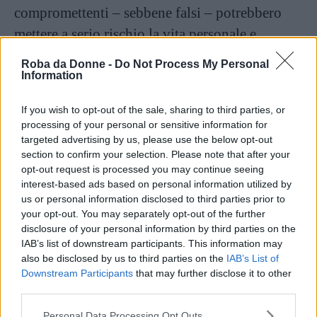
compromettenti – sebbene falsi – potrebbero
mettere a serio rischio la vita personale e
professionale della vittima;
Roba da Donne -
Do Not Process My Personal
Information
assenza di sicurezza
, in particolar modo
quando i deepfake sono utilizzati per ingannare
If you wish to opt-out of the sale, sharing to third parties, or
i sistemi di sicurezza biometrica (come il
processing of your personal or sensitive information for
targeted advertising by us, please use the below opt-out
riconoscimento facciale) o per imitare persone
section to confirm your selection. Please note that after your
in posizioni di potere e ottenere, così,
opt-out request is processed you may continue seeing
interest-based ads based on personal information utilized by
informazioni sensibili e/o denaro. In
us or personal information disclosed to third parties prior to
quest’ultimo caso, si ha a che fare con un vero e
your opt-out. You may separately opt-out of the further
disclosure of your personal information by third parties on the
proprio crimine;
IAB’s list of downstream participants. This information may
impatto psicologico
, ossia stress, angoscia,
also be disclosed by us to third parties on the
IAB’s List of
Downstream Participants
that may further disclose it to other
ansia e attacchi di panico
ed erosione della
third parties.
fiducia, conseguenti alla sensazione di
Please note that this website/app uses one or more Google
Personal Data Processing Opt Outs