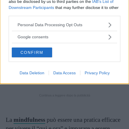
also be disclosed by us to third parties on the
IAB’s List of
involontarie
Downstream Participants
that may further disclose it to other
third parties.
Come imparare a stare bene
Please note that this website/app uses one or more Google
Personal Data Processing Opt Outs
da soli
services and may gather and store information including but
not limited to your visit or usage behaviour. You may click to
Google consents
grant or deny consent to Google and its third-party tags to
Per imparare a godere della propria compagnia,
use your data for below specified purposes in below Google
CONFIRM
è essenziale dedicare del tempo ad attività
consent section.
che si amano
. Questo può includere la lettura,
la meditazione, la pratica artistica o qualsiasi
Data Deletion
Data Access
Privacy Policy
cosa porti gioia e soddisfazione personale.
Continua a leggere dopo la pubblicità
La
mindfulness
può essere una pratica efficace
per vivere il “qui e ora” e imparare a essere