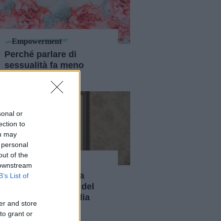
Empowerment
Perché parlare di
sessualità fa meno
paura di una volta
sonal or
ection to
ou may
 personal
out of the
Empowerment
 downstream
Chi era Anna Maria
B’s List of
Mozzoni, pioniera del
femminismo in Italia
er and store
to grant or