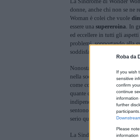
La Sindrome di Wonder Wo
donne, anche chi non se ne 
Woman è colei che vuole
dim
essere una
supereroina
. In g
ed eccellere in tutti gli aspett
problemi, sopportando alla g
soddisfazione nell’arrivare sfin
Roba da 
Nonostante le difficoltà e gli
If you wish 
nella società, oggi è sicuram
sensitive in
come condurre la propria vit
confirm you
continue se
quante cose fare. Nulla di mal
information 
indipendenza e dimostrare le 
further disc
sentono il bisogno di fare, s
participants
serio quanto gli uomini.
Downstream 
Please note
La Sindrome di Wonder Woman v
information 