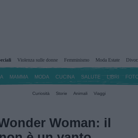
eciali
Violenza sulle donne
Femminismo
Moda Estate
Divor
ZA
MAMMA
MODA
CUCINA
SALUTE
LIBRI
FOTO
Curiosità
Storie
Animali
Viaggi
 Wonder Woman: il
 non è un vanto,