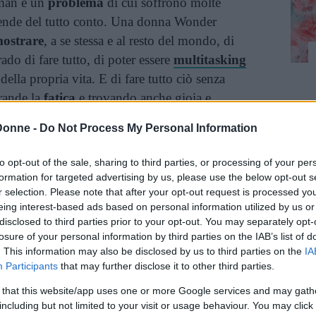
man è un
problema
di cui soffrono molte
rende del tutto conto. Una donna Wonder
ostrare
, a se stessa e al resto del mondo, di
rado di fare tutto, di poter essere
multitasking
i della propria vita. E di fare tutto ciò senza
rande la
fatica
e trovando anche gioia e
ita alla sera.
Donne -
Do Not Process My Personal Information
stereotipi
ancora abbondantemente presenti
to opt-out of the sale, sharing to third parties, or processing of your per
ente più possibile per una donna poter decidere
formation for targeted advertising by us, please use the below opt-out s
a. E in questo modo può scegliere quali e
r selection. Please note that after your opt-out request is processed y
eing interest-based ads based on personal information utilized by us or
e in questo, anzi, rivendicare la propria
disclosed to third parties prior to your opt-out. You may separately opt-
proprie capacità è qualcosa che le donne
losure of your personal information by third parties on the IAB’s list of
pecialmente dove ancora non sono prese sul
. This information may also be disclosed by us to third parties on the
IA
Participants
that may further disclose it to other third parties.
 that this website/app uses one or more Google services and may gath
a oltre questi aspetti, perché si tratta della
including but not limited to your visit or usage behaviour. You may click 