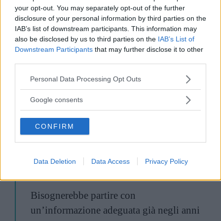
facile insultare, senza rischiare nulla. La
your opt-out. You may separately opt-out of the further
legge contro l’omotransfobia deve essere
disclosure of your personal information by third parties on the
IAB’s list of downstream participants. This information may
ancora approvata al Senato e potrebbe
also be disclosed by us to third parties on the
IAB’s List of
davvero rappresentare una svolta. Un
Downstream Participants
that may further disclose it to other
third parties.
inizio di un cambiamento culturale di cui
abbiamo bisogno.
Please note that this website/app uses one or more Google
Personal Data Processing Opt Outs
services and may gather and store information including but
not limited to your visit or usage behaviour. You may click to
Google consents
grant or deny consent to Google and its third-party tags to
Un fenomeno che potrebbe essere placato e in
use your data for below specified purposes in below Google
CONFIRM
parte corretto anche attraverso una diffusione
consent section.
capillare di una
cultura della consapevolezza
,
come ci spiega:
Data Deletion
Data Access
Privacy Policy
Bisognerebbe partire con
un’informazione adeguata già negli anni