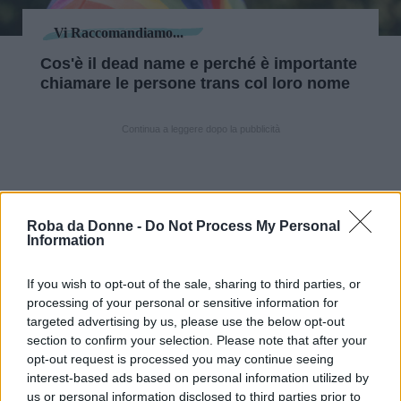
Vi Raccomandiamo...
Cos'è il dead name e perché è importante
chiamare le persone trans col loro nome
Continua a leggere dopo la pubblicità
E le discriminazioni, come ci racconta Stefania,
Roba da Donne -
Do Not Process My Personal
sono spesso amplificate dalla cassa di risonanza
Information
dei
social
, da cui oggi viene diffusa una vera
campagna d’odio, che nella maggior parte delle
If you wish to opt-out of the sale, sharing to third parties, or
processing of your personal or sensitive information for
volte resta impunita.
targeted advertising by us, please use the below opt-out
section to confirm your selection. Please note that after your
opt-out request is processed you may continue seeing
Con l’avvento dei social, è ancora più
interest-based ads based on personal information utilized by
us or personal information disclosed to third parties prior to