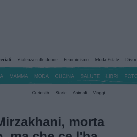
eciali
Violenza sulle donne
Femminismo
Moda Estate
Divor
ZA
MAMMA
MODA
CUCINA
SALUTE
LIBRI
FOTO
Curiosità
Storie
Animali
Viaggi
irzakhani, morta
, ma che ce l'ha