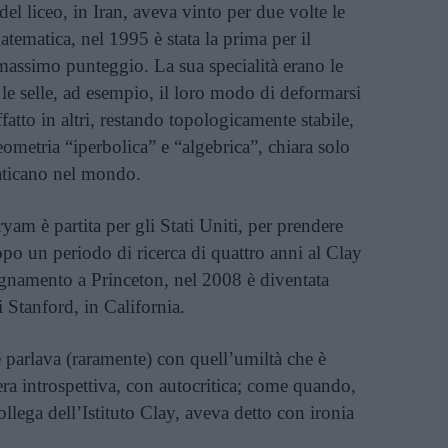
el liceo, in Iran, aveva vinto per due volte le
tematica, nel 1995 è stata la prima per il
massimo punteggio. La sua specialità erano le
le selle, ad esempio, il loro modo di deformarsi
ffatto in altri, restando topologicamente stabile,
ometria “iperbolica” e “algebrica”, chiara solo
raticano nel mondo.
am è partita per gli Stati Uniti, per prendere
po un periodo di ricerca di quattro anni al Clay
egnamento a Princeton, nel 2008 è diventata
i Stanford, in California.
é parlava (raramente) con quell’umiltà che è
iera introspettiva, con autocritica; come quando,
ollega dell’Istituto Clay, aveva detto con ironia