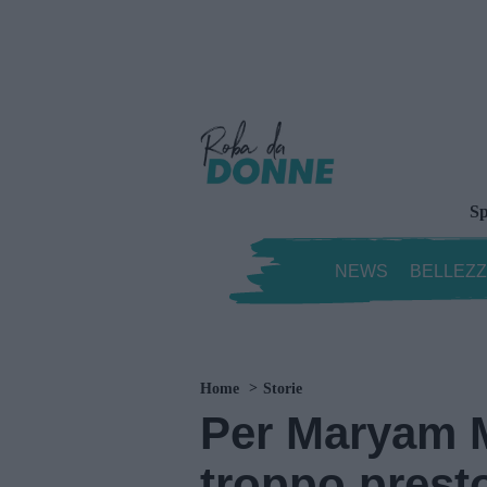
Sp
NEWS
BELLEZ
Home
Storie
Per Maryam M
troppo presto