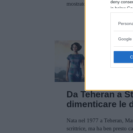
deny consent
mostrato una passione sconfin
in below Go
Cont
Persona
Google 
Da Teheran a St
dimenticare le
Nata nel 1977 a Teheran, Mary
scrittrice, ma ha ben presto c