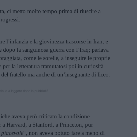
ta, ci metto molto tempo prima di riuscire a
progressi.
 l’infanzia e la giovinezza trascorse in Iran, e
 dopo la sanguinosa guerra con l’Iraq; parlava
raggiata, come le sorelle, a inseguire le proprie
 per la letteratura tramutatosi poi in curiosità
 del fratello ma anche di un’insegnante di liceo.
inua a leggere dopo la pubblicità
liche aveva però criticato la condizione
 a Harvard, a Stanford, a Princeton, pur
 piacevole
“, non aveva potuto fare a meno di