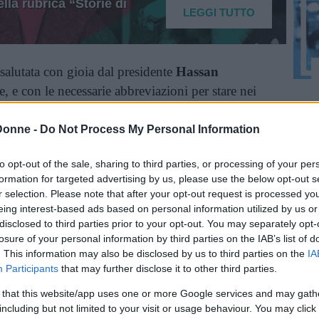
lla rubrica “Storie di
LEGGI TUTTO
alutata con gioia dal presidente
Hassan
e, e con le necessarie abbreviazioni per stare nei
Donne -
Do Not Process My Personal Information
rzakhani on becoming the first ever woman
to opt-out of the sale, sharing to third parties, or processing of your per
l, making us Iranians very proud.
formation for targeted advertising by us, please use the below opt-out s
r selection. Please note that after your opt-out request is processed y
eing interest-based ads based on personal information utilized by us or
disclosed to third parties prior to your opt-out. You may separately opt-
 Maryam Mirzakhani per essere diventata la
losure of your personal information by third parties on the IAB’s list of
ields, rendendo l’Iran molto orgoglioso
“.
. This information may also be disclosed by us to third parties on the
IA
é in fondo la grandezza dell’impresa compiuta
Participants
that may further disclose it to other third parties.
 di complicati panegirici, e perché, dopo
 that this website/app uses one or more Google services and may gath
o e soltanto suo, che fin da piccola aveva
including but not limited to your visit or usage behaviour. You may click 