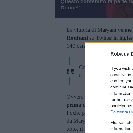
Questo contenuto fa parte de
Donne”
La vittoria di Maryam venne s
Rouhani
su Twitter in ingles
140 caratteri del messaggio:
Roba da 
Congrats to #MaryamMi
If you wish 
to win the #FieldsMeda
sensitive in
confirm you
continue se
information 
Ovvero “
congratulazioni a
further disc
prima donna a vincere la F
participants
Poche parole, asciutte, perch
Downstream 
da Maryam non aveva bisogno
Please note
tutto, il merito era stato tutt
information 