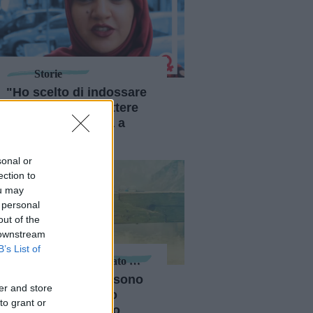
Storie
"Ho scelto di indossare
il velo e di combattere
per chi è costretta a
farlo"
sonal or
ection to
ou may
 personal
out of the
 downstream
B’s List of
Malattie Dell'Apparato Genitale
"I miei dolori non sono
er and store
fantasia, non sono
to grant or
pazza: sto lottando