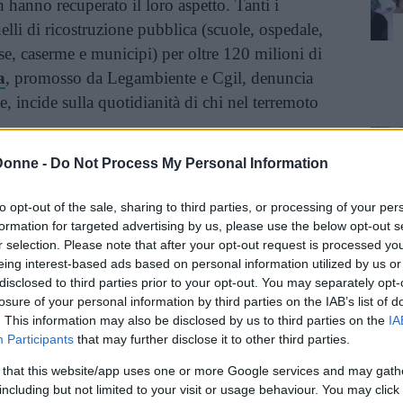
n hanno recuperato il loro aspetto. Tanti i
uelli di ricostruzione pubblica (scuole, ospedale,
se, caserme e municipi) per oltre 120 milioni di
a
, promosso da Legambiente e Cgil, denuncia
, incide sulla quotidianità di chi nel terremoto
Donne -
Do Not Process My Personal Information
inua a leggere dopo la pubblicità
to opt-out of the sale, sharing to third parties, or processing of your per
formation for targeted advertising by us, please use the below opt-out s
r selection. Please note that after your opt-out request is processed y
so, i processi per cercare eventuali responsabili
eing interest-based ads based on personal information utilized by us or
 le aule di tribunale e gli uffici dove si espletano
disclosed to third parties prior to your opt-out. You may separately opt-
rocratiche spesso infinite, ci sono
le persone
.
losure of your personal information by third parties on the IAB’s list of
. This information may also be disclosed by us to third parties on the
IA
Participants
that may further disclose it to other third parties.
o una casa, e che nel frattempo si sono
ruendo da sole la propria identità e cercando
 that this website/app uses one or more Google services and may gath
including but not limited to your visit or usage behaviour. You may click 
e per non perdere, oltre alle abitazioni e alle