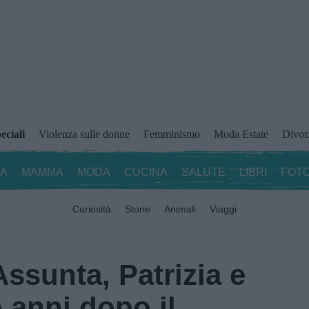
eciali
Violenza sulle donne
Femminismo
Moda Estate
Divor
ZA
MAMMA
MODA
CUCINA
SALUTE
LIBRI
FOTO
Curiosità
Storie
Animali
Viaggi
Assunta, Patrizia e
 anni dopo il