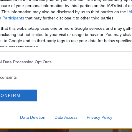
losure of your personal information by third parties on the IAB’s list of
. This information may also be disclosed by us to third parties on the
IA
Participants
that may further disclose it to other third parties.
inua a leggere dopo la pubblicità
Don
 that this website/app uses one or more Google services and may gath
se
including but not limited to your visit or usage behaviour. You may click 
 to Google and its third-party tags to use your data for below specifi
che fanno le persone a
ogle consent section.
l Data Processing Opt Outs
 fumare”
consents
estra”
ni”
CONFIRM
empo a me stessa”
Do
se
Data Deletion
Data Access
Privacy Policy
lla rubrica “Donne e...”
LEGGI TUTTO