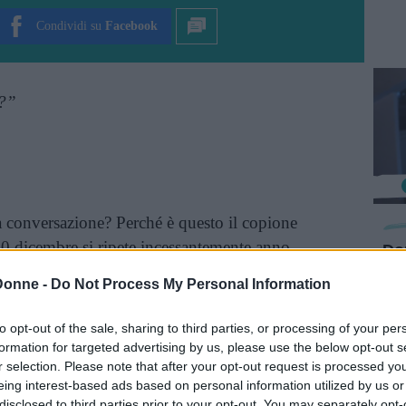
Condividi su
Facebook
o?”
ta conversazione? Perché è questo il copione
 30 dicembre si ripete incessantemente anno
Don
wa
e settimane anche, i mesi scorrono e alla fine ci
Donne -
Do Not Process My Personal Information
sico pugno di mosche in mano.
to opt-out of the sale, sharing to third parties, or processing of your per
metterci un
ultimo dell’anno
al caldo, e ci
formation for targeted advertising by us, please use the below opt-out s
er organizzare una
cena al ristorante
. Ed ecco
r selection. Please note that after your opt-out request is processed y
eing interest-based ads based on personal information utilized by us or
solita
festa tra amici
, con trenino e buoni
disclosed to third parties prior to your opt-out. You may separately opt-