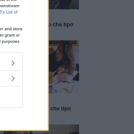
 downstream
B’s List of
Medicina
ne e... influenza: tu che tipo
er and store
i?
to grant or
ed purposes
Curiosità
nne e vacanze: e tu che tipo
i? [VIDEO]