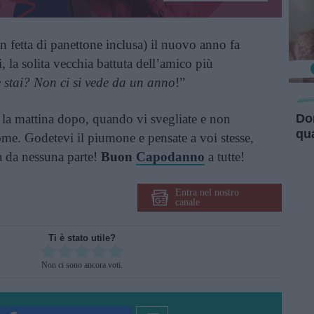
n fetta di panettone inclusa) il nuovo anno fa
, la solita vecchia battuta dell’amico più
 stai? Non ci si vede da un anno
!”
 la mattina dopo, quando vi svegliate e non
Do
qu
ome. Godetevi il piumone e pensate a voi stesse,
 da nessuna parte!
Buon
Capodanno
a tutte!
Entra nel nostro
canale
Ti è stato utile?
Rate this item:
Non ci sono ancora voti.
SUBMIT RATING