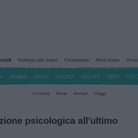
eciali
Violenza sulle donne
Femminismo
Moda Estate
Divor
ZA
MAMMA
MODA
CUCINA
SALUTE
LIBRI
FOTO
Curiosità
Storie
Animali
Viaggi
zione psicologica all'ultimo