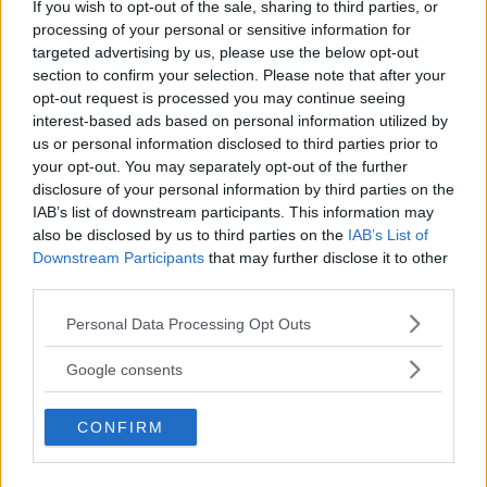
If you wish to opt-out of the sale, sharing to third parties, or
impossibile tacerli.
processing of your personal or sensitive information for
targeted advertising by us, please use the below opt-out
section to confirm your selection. Please note that after your
opt-out request is processed you may continue seeing
Questo contenuto fa parte della
LEGGI TUTTO
interest-based ads based on personal information utilized by
rubrica “Le interviste di RDD”
us or personal information disclosed to third parties prior to
your opt-out. You may separately opt-out of the further
disclosure of your personal information by third parties on the
IAB’s list of downstream participants. This information may
Dal tattoo al "selfie con la
also be disclosed by us to third parties on the
IAB’s List of
cellulite": 3 cose vere di
Downstream Participants
that may further disclose it to other
Alice Basso
third parties.
Please note that this website/app uses one or more Google
Personal Data Processing Opt Outs
Continua a leggere dopo la pubblicità
services and may gather and store information including but
not limited to your visit or usage behaviour. You may click to
Google consents
grant or deny consent to Google and its third-party tags to
use your data for below specified purposes in below Google
In realtà, l’unico motivo per cui è giusto non
CONFIRM
consent section.
tacere su questi insulti è perché, per alcune