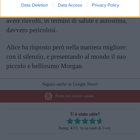
persone e, soprattutto, per le ragazze più
Data Deletion
Data Access
Privacy Policy
giovani, possono diventare un vero incubo e
avere risvolti, in termini di salute e autostima,
davvero pericolosi.
Alice ha risposto però nella maniera migliore:
con il silenzio, e presentando al mondo il suo
piccolo e bellissimo Morgan.
Seguici anche su Google News!
Entra nel nostro canale
Ti è stato utile?
Rate this item:
Rating:
4.7
/5. Su un totale di 3 voti.