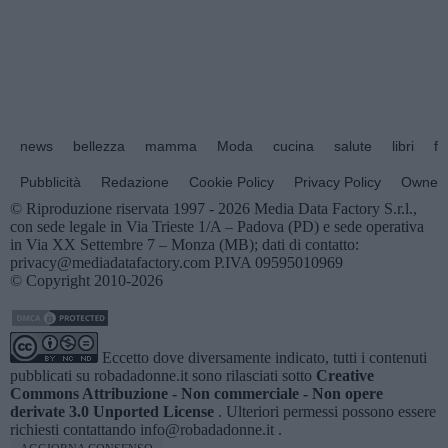
news
bellezza
mamma
Moda
cucina
salute
libri
fo
Pubblicità
Redazione
Cookie Policy
Privacy Policy
Owners
© Riproduzione riservata 1997 - 2026 Media Data Factory S.r.l.,
con sede legale in Via Trieste 1/A – Padova (PD) e sede operativa
in Via XX Settembre 7 – Monza (MB); dati di contatto:
privacy@mediadatafactory.com P.IVA 09595010969
© Copyright 2010-2026
Eccetto dove diversamente indicato, tutti i contenuti
pubblicati su
robadadonne.it
sono rilasciati sotto
Creative
Commons Attribuzione - Non commerciale - Non opere
derivate 3.0 Unported License
. Ulteriori permessi possono essere
richiesti contattando
info@robadadonne.it
.