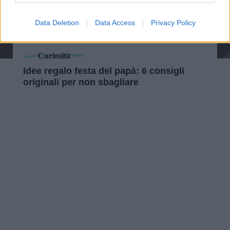
Data Deletion
Data Access
Privacy Policy
Curiosità
Idee regalo festa del papà: 6 consigli
originali per non sbagliare