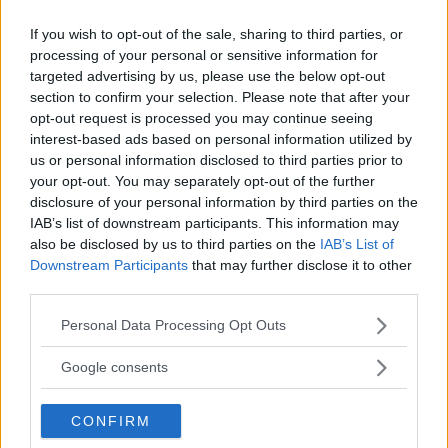
If you wish to opt-out of the sale, sharing to third parties, or
processing of your personal or sensitive information for
targeted advertising by us, please use the below opt-out
section to confirm your selection. Please note that after your
opt-out request is processed you may continue seeing
interest-based ads based on personal information utilized by
us or personal information disclosed to third parties prior to
your opt-out. You may separately opt-out of the further
disclosure of your personal information by third parties on the
IAB’s list of downstream participants. This information may
12
Curiosità
also be disclosed by us to third parties on the
IAB’s List of
"Al migliore dei papà": da Beckham a
Downstream Participants
that may further disclose it to other
Michelle Obama le parole più belle per il
third parties.
Father's Day
Please note that this website/app uses one or more Google
Personal Data Processing Opt Outs
services and may gather and store information including but
not limited to your visit or usage behaviour. You may click to
Google consents
grant or deny consent to Google and its third-party tags to
use your data for below specified purposes in below Google
CONFIRM
consent section.