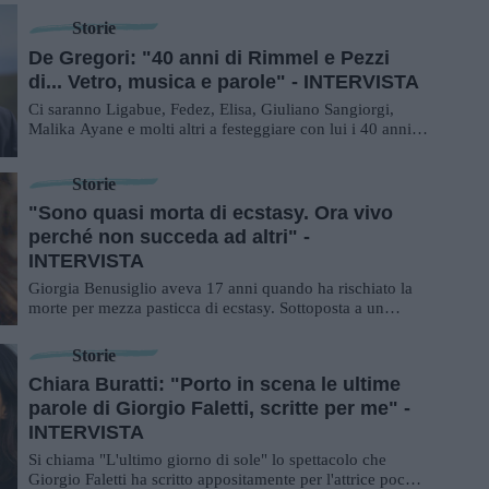
Storie
De Gregori: "40 anni di Rimmel e Pezzi
di... Vetro, musica e parole" - INTERVISTA
Ci saranno Ligabue, Fedez, Elisa, Giuliano Sangiorgi,
Malika Ayane e molti altri a festeggiare con lui i 40 anni
di Rimmel in uno storico evento al...
Storie
"Sono quasi morta di ecstasy. Ora vivo
perché non succeda ad altri" -
INTERVISTA
Giorgia Benusiglio aveva 17 anni quando ha rischiato la
morte per mezza pasticca di ecstasy. Sottoposta a un
trapianto, oggi vive grazie al fegato ...
Storie
Chiara Buratti: "Porto in scena le ultime
parole di Giorgio Faletti, scritte per me" -
INTERVISTA
Si chiama "L'ultimo giorno di sole" lo spettacolo che
Giorgio Faletti ha scritto appositamente per l'attrice pochi