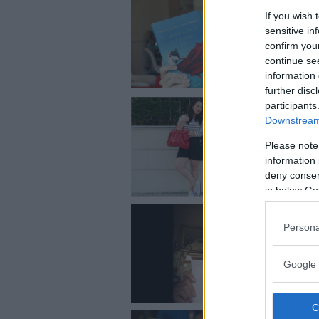
If you wish 
sensitive in
confirm you
continue se
information 
further disc
participants
Downstream 
Please note
information 
deny consent
in below Go
Persona
Google 