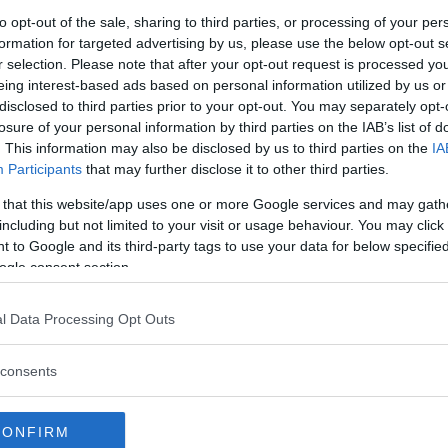
Chiara, MaCheDavvero?: "Ecco come da
to opt-out of the sale, sharing to third parties, or processing of your per
disoccupata incinta sono diventata
formation for targeted advertising by us, please use the below opt-out s
influencer e scrittrice"
r selection. Please note that after your opt-out request is processed y
eing interest-based ads based on personal information utilized by us or
Intervista a Chiara Cecilia Santamaria, blogger di
disclosed to third parties prior to your opt-out. You may separately opt-
MaCheDavvero?: lettura consigliata a chi ancora non
crede che i momenti di crisi possano essere ...
losure of your personal information by third parties on the IAB’s list of
. This information may also be disclosed by us to third parties on the
IA
Body Positive
Participants
that may further disclose it to other third parties.
Iris Tinunin: "Chiamatemi pure curvy, ma
 that this website/app uses one or more Google services and may gath
noi donne siamo più di un'etichetta"
including but not limited to your visit or usage behaviour. You may click 
Stylosophique è uno dei blog definiti "curvy" più amati e
 to Google and its third-party tags to use your data for below specifi
seguiti. Ma non sentirete mai sostenere a Iris che "con le
ogle consent section.
curve è meglio" o la "rivol...
Curiosità
l Data Processing Opt Outs
#FacciamociSentire, la battaglia di Sara,
sorda dalla nascita: il video è virale
consents
"Vogliamo le stesse possibilità di comunicazione televisiva
con sottotitoli in tv 24 ore su 24. Questa iniziativa di
civiltà è anche vostra": il...
CONFIRM