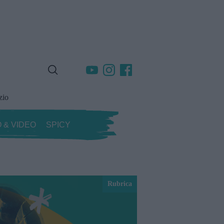
zio
 & VIDEO
SPICY
Rubrica