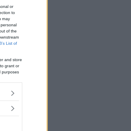
sonal or
ection to
ou may
 personal
out of the
 downstream
B’s List of
er and store
to grant or
ed purposes