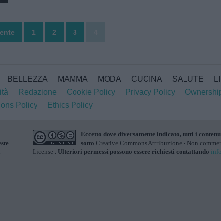
mesi prima di morire. Otto canzo...
ente
1
2
3
4
BELLEZZA
MAMMA
MODA
CUCINA
SALUTE
L
ità
Redazione
Cookie Policy
Privacy Policy
Ownershi
ions Policy
Ethics Policy
Eccetto dove diversamente indicato, tutti i contenu
este
sotto
Creative Commons Attribuzione - Non commerci
X
License
. Ulteriori permessi possono essere richiesti contattando
inf