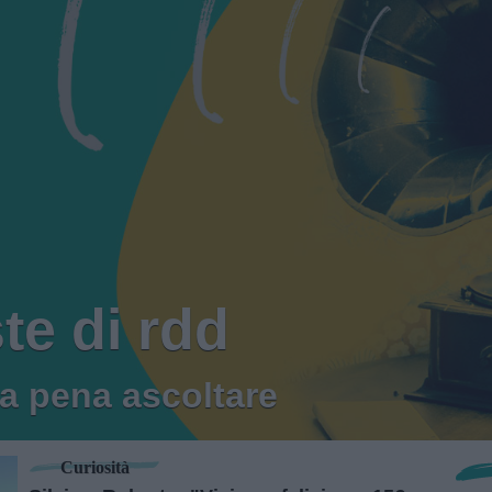
ste di rdd
la pena ascoltare
Curiosità