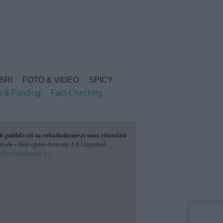
IBRI
FOTO & VIDEO
SPICY
p & Funding
Fact-Checking
ti pubblicati su
robadadonne.it
sono rilasciati
ale - Non opere derivate 3.0 Unported
o@robadadonne.it
.