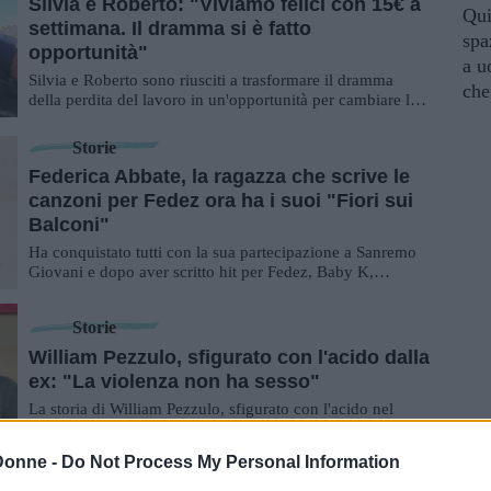
Silvia e Roberto: "Viviamo felici con 15€ a
Qui
settimana. Il dramma si è fatto
spa
opportunità"
a u
Silvia e Roberto sono riusciti a trasformare il dramma
che
della perdita del lavoro in un'opportunità per cambiare la
propria vita: oggi vivono seguen...
Storie
Federica Abbate, la ragazza che scrive le
canzoni per Fedez ora ha i suoi "Fiori sui
Balconi"
Ha conquistato tutti con la sua partecipazione a Sanremo
Giovani e dopo aver scritto hit per Fedez, Baby K,
Lorenzo Fragola e molti altri, finalmen...
Storie
William Pezzulo, sfigurato con l'acido dalla
ex: "La violenza non ha sesso"
La storia di William Pezzulo, sfigurato con l'acido nel
2012 dalla ex fidanzata, getta nuova luce sul tema della
"violenza di genere".
Donne -
Do Not Process My Personal Information
Curiosità