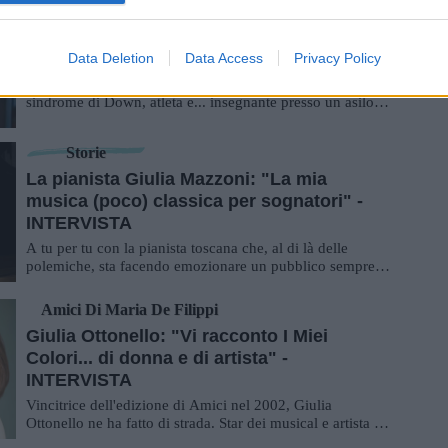
Storie
Carlotta Sanna: "Ho la Sindrome di Down
e Insegno all'Asilo" - INTERVISTA
Data Deletion
Data Access
Privacy Policy
Abbiamo incontrato Carlotta Sanna, 20enne affetta da
sindrome di Down, atleta e... insegnante presso un asilo. Il
suo messaggio per la community di...
Storie
La pianista Giulia Mazzoni: "La mia
musica (poco) classica per sognatori" -
INTERVISTA
A tu per tu con la pianista toscana che, al di là delle
polemiche, sta facendo emozionare un pubblico sempre
più vasto con la sua musica sospesa ...
Amici Di Maria De Filippi
Giulia Ottonello: "Vi racconto I Miei
Colori... di donna e di artista" -
INTERVISTA
Vincitrice dell'edizione di Amici nel 2002, Giulia
Ottonello ne ha fatto di strada. Star dei musical e artista a
tutto tondo, ci presenta i suoi pr...