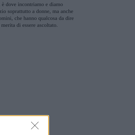
 è dove incontriamo e diamo
zio soprattutto a donne, ma anche
omini, che hanno qualcosa da dire
 merita di essere ascoltato.