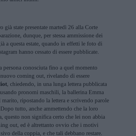
o già state presentate martedì 26 alla Corte
arazione, dunque, per stessa ammissione dei
 già a questa estate, quando in effetti le foto di
Instagram hanno cessato di essere pubblicate.
a persona conosciuta fino a quel momento
 nuovo coming out, rivelando di essere
iot
, chiedendo, in una lunga lettera pubblicata
lui usando pronomi maschili, la ballerina Emma
l marito, ripostando la lettera e scrivendo parole
. Dopo tutto, anche ammettendo che la loro
ta, questo non significa certo che lei non abbia
ing out, ed è altrettanto ovvio che i motivi
usivo della coppia, e che tali debbano restare.