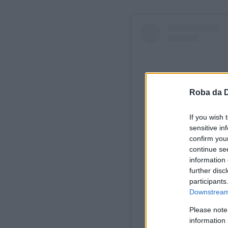
Roba da 
If you wish 
sensitive in
confirm you
continue se
information 
further disc
Visuali
participants
Downstream 
Please note
information 