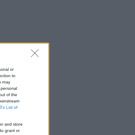
sonal or
ection to
ou may
 personal
out of the
 downstream
B’s List of
er and store
to grant or