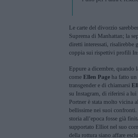
Le carte del divorzio sarebber
Suprema di Manhattan; la sep
diretti interessati, risalirebbe
coppia sui rispettivi profili 
Eppure a dicembre, quando l
come
Ellen Page
ha fatto un
transgender e di chiamarsi
Ell
su Instagram, di riferirsi a 
Portner è stata molto vicina a
bellissime nei suoi confronti
storia all’epoca fosse già fini
supportato Elliot nel suo com
della rottura siano affare escl