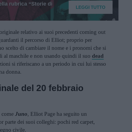
lla rubrica “Storie di
LEGGI TUTTO
originale relativo ai suoi precedenti coming out
guardanti il percorso di Elliot; proprio per
o scelto di cambiare il nome e i pronomi che si
oli al maschile e non usando quindi il suo
dead
zioni si riferiscano a un periodo in cui lui stesso
una donna.
ginale del 20 febbraio
to come
Juno
, Elliot Page ha seguito un
r parte dei suoi colleghi: pochi red carpet,
egno civile.