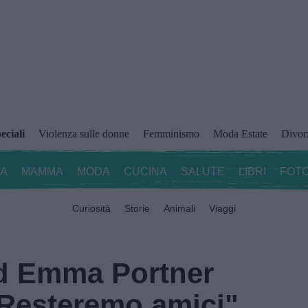
eciali
Violenza sulle donne
Femminismo
Moda Estate
Divor
ZA
MAMMA
MODA
CUCINA
SALUTE
LIBRI
FOTO
Curiosità
Storie
Animali
Viaggi
ed Emma Portner
"Resteremo amici"