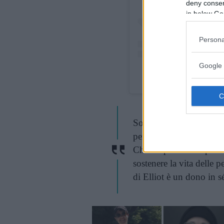
deny consent
in below Go
Persona
Google 
Un post condiv
Sono così orgogliosa d
persone trans, queer e
Chiedo pazienza e priva
sostenere la vita delle 
di Elliot è un dono in s