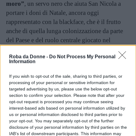
moro”
, un servo nero che aiuta San Nicola a
portare i doni di Natale, ancora oggi
rappresentato con la blackface, che è il frutto
anche di quella lunga colonizzazione da parte
del Paese e del ruolo centrale giocato nel
trasporto degli schiavi africani da vendere nelle
Roba da Donne -
Do Not Process My Personal
piantagioni di zucchero e di caffè nelle loro
Information
colonie.
If you wish to opt-out of the sale, sharing to third parties, or
processing of your personal or sensitive information for
È proprio perché indica una sorta di “derisione”
targeted advertising by us, please use the below opt-out
da parte della cultura bianca su quella nera che
section to confirm your selection. Please note that after your
la blackface verrà per sempre collegata a una
opt-out request is processed you may continue seeing
interest-based ads based on personal information utilized by
storia di violenza e oppressione, rappresentando
us or personal information disclosed to third parties prior to
quindi un esempio di appropriazione culturale.
your opt-out. You may separately opt-out of the further
disclosure of your personal information by third parties on the
IAB’s list of downstream participants. This information may