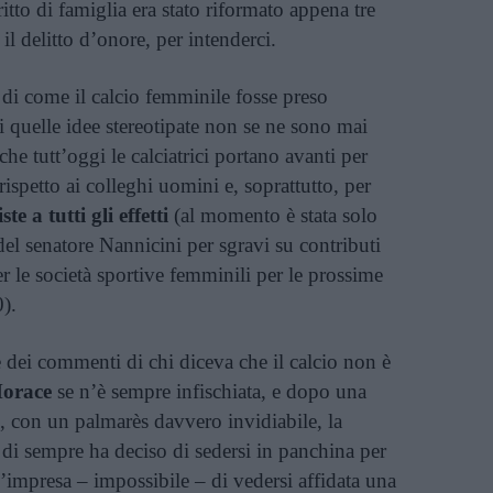
ritto di famiglia era stato riformato appena tre
il delitto d’onore, per intenderci.
di come il calcio femminile fosse preso
 di quelle idee stereotipate non se ne sono mai
 che tutt’oggi le calciatrici portano avanti per
rispetto ai colleghi uomini e, soprattutto, per
te a tutti gli effetti
(al momento è stata solo
 senatore Nannicini per sgravi su contributi
per le società sportive femminili per le prossime
0).
e dei commenti di chi diceva che il calcio non è
Morace
se n’è sempre infischiata, e dopo una
ice, con un palmarès davvero invidiabile, la
a di sempre ha deciso di sedersi in panchina per
l’impresa – impossibile – di vedersi affidata una