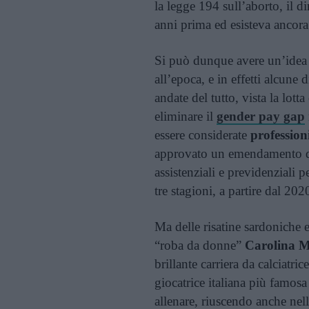
la legge 194 sull’aborto, il di
anni prima ed esisteva ancora 
Si può dunque avere un’idea 
all’epoca, e in effetti alcune
andate del tutto, vista la lotta
eliminare il
gender pay gap
essere considerate
professionis
approvato un emendamento del
assistenziali e previdenziali 
tre stagioni, a partire dal 202
Ma delle risatine sardoniche 
“roba da donne”
Carolina 
brillante carriera da calciatr
giocatrice italiana più famos
allenare, riuscendo anche nel