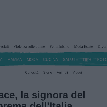
eciali
Violenza sulle donne
Femminismo
Moda Estate
Divor
ZA
MAMMA
MODA
CUCINA
SALUTE
LIBRI
FOTO
Curiosità
Storie
Animali
Viaggi
ce, la signora del
eorema dell'Italia