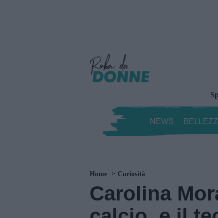
Sp
NEWS
BELLEZ
Home
Curiosità
Carolina Mora
calcio, e il t