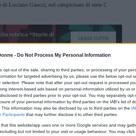
e di Luciano Gaucci, nel campionato di serie C
lla rubrica “Storie di
LEGGI TUTTO
Donne -
Do Not Process My Personal Information
to opt-out of the sale, sharing to third parties, or processing of your per
Vi raccomandiamo...
formation for targeted advertising by us, please use the below opt-out s
Mondiali di Calcio Femminile 2019: la
r selection. Please note that after your opt-out request is processed y
grande avventura delle azzurre
eing interest-based ads based on personal information utilized by us or
disclosed to third parties prior to your opt-out. You may separately opt-
losure of your personal information by third parties on the IAB’s list of
. This information may also be disclosed by us to third parties on the
IA
Participants
that may further disclose it to other third parties.
 stimata qui – disse in un’
intervista
del 2016,
 that this website/app uses one or more Google services and may gath
ta a occupare la panchina di Trinidad e
including but not limited to your visit or usage behaviour. You may click 