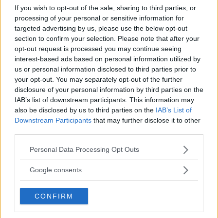
If you wish to opt-out of the sale, sharing to third parties, or
Come? Vi siete perse il video? Eccolo qua…
processing of your personal or sensitive information for
targeted advertising by us, please use the below opt-out
Ma ce ne sono anche altri tre per altrettante
section to confirm your selection. Please note that after your
cover.
opt-out request is processed you may continue seeing
interest-based ads based on personal information utilized by
Scopriteli sui nostri canali social!
us or personal information disclosed to third parties prior to
your opt-out. You may separately opt-out of the further
Le papere di Roba da Donne
disclosure of your personal information by third parties on the
IAB’s list of downstream participants. This information may
also be disclosed by us to third parties on the
IAB’s List of
Questa settimana non avremo maltrattato la
Downstream Participants
that may further disclose it to other
grammatica, ma qualche cantonata l’abbiamo
third parties.
presa lo stesso!
Please note that this website/app uses one or more Google
Personal Data Processing Opt Outs
services and may gather and store information including but
not limited to your visit or usage behaviour. You may click to
Google consents
Continua a leggere dopo la pubblicità
grant or deny consent to Google and its third-party tags to
use your data for below specified purposes in below Google
CONFIRM
consent section.
Zelanti e, soprattutto, precise… Vi