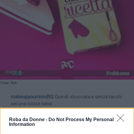
Fonte: Web
Roba da Donne -
Do Not Process My Personal
Continua a leggere dopo la pubblicità
Information