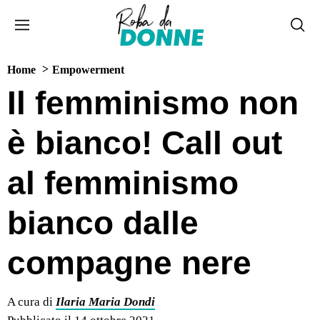
Home
Empowerment
Il femminismo non
è bianco! Call out
al femminismo
bianco dalle
compagne nere
A cura di
Ilaria Maria Dondi