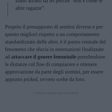
siano attratti da lei perché “non è come le
altre ragazze”.
Proprio il presupposto di sentirsi diverse e per
questo migliori rispetto a un comportamento
standardizzato delle altre, è il punto centrale del
fenomeno che sfocia in esternazioni finalizzate
ad
attaccare il genere femminile
prendendone
le distanze col fine di compiacere e ottenere
approvazione da parte degli uomini, per essere
appunto
picked
, ovvero scelte da loro.
Continua a leggere dopo la pubblicità