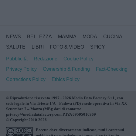
NEWS
BELLEZZA
MAMMA
MODA
CUCINA
SALUTE
LIBRI
FOTO & VIDEO
SPICY
Pubblicità
Redazione
Cookie Policy
Privacy Policy
Ownership & Funding
Fact-Checking
Corrections Policy
Ethics Policy
© Riproduzione riservata 1997 - 2026 Media Data Factory S.r.l., con
sede legale in Via Trieste 1/A – Padova (PD) e sede operativa in Via XX
Settembre 7 – Monza (MB); dati di contatto:
privacy@mediadatafactory.com P.IVA 09595010969
© Copyright 2010-2026
Eccetto dove diversamente indicato, tutti i contenuti
pubblicati su
robadadonne.it
sono rilasciati sotto