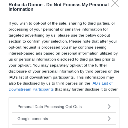
Roba da Donne -
Do Not Process My Personal
Information
Vi Raccomandiamo...
Microaggressioni: le violenze quotidiane
If you wish to opt-out of the sale, sharing to third parties, or
che subiamo quasi senza accorgercene
processing of your personal or sensitive information for
targeted advertising by us, please use the below opt-out
Pick me girl e stereotipi
section to confirm your selection. Please note that after your
opt-out request is processed you may continue seeing
tossici
interest-based ads based on personal information utilized by
us or personal information disclosed to third parties prior to
your opt-out. You may separately opt-out of the further
Sicuramente più di una volta nella vita ci sarà
disclosure of your personal information by third parties on the
capitato di assumere atteggiamenti da tipica
IAB’s list of downstream participants. This information may
also be disclosed by us to third parties on the
IAB’s List of
pick me girl, perché alla fine ciascuna di noi
Downstream Participants
that may further disclose it to other
vuole distinguersi e sentirsi unica.
third parties.
Please note that this website/app uses one or more Google
Personal Data Processing Opt Outs
Amy Rosenbluth
, laureata in Scienze Politiche e
services and may gather and store information including but
Sviluppo Internazionale della McGill
not limited to your visit or usage behaviour. You may click to
Google consents
grant or deny consent to Google and its third-party tags to
University ha approfondito il fenomeno: