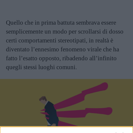
Quello che in prima battuta sembrava essere
semplicemente un modo per scrollarsi di dosso
certi comportamenti stereotipati, in realtà è
diventato l’ennesimo fenomeno virale che ha
fatto l’esatto opposto, ribadendo all’infinito
quegli stessi luoghi comuni.