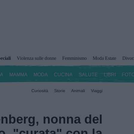
eciali
Violenza sulle donne
Femminismo
Moda Estate
Divor
ZA
MAMMA
MODA
CUCINA
SALUTE
LIBRI
FOTO
Curiosità
Storie
Animali
Viaggi
enberg, nonna del
o, "curata" con la