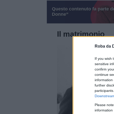
Questo contenuto fa parte de
Donne”
Il matrimonio
Roba da 
If you wish 
sensitive in
confirm you
continue se
information 
further disc
participants
Downstream 
Please note
information 