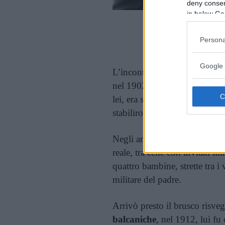
deny consent
in below Go
Cont
Persona
Google 
L’incontro con il marito avv
nel 1902. Il
principe Andre
lei, era socievole e bello: u
stabilirono in Grecia.
Negli anni successivi vissero
reale, tra cene con invitati il
quattro bambine, strette tra i
militare del padre.
Arrivò presto il brusco risve
balcaniche
, nel 1912, lui fu 