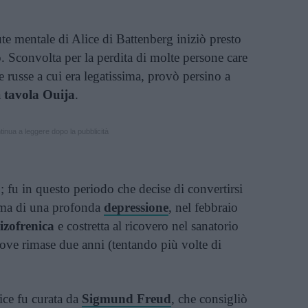
lute mentale di Alice di Battenberg iniziò presto
 Sconvolta per la perdita di molte persone care
ie russe a cui era legatissima, provò persino a
a
tavola Ouija
.
inua a leggere dopo la pubblicità
; fu in questo periodo che decise di convertirsi
tima di una profonda
depressione
, nel febbraio
izofrenica
e costretta al ricovero nel sanatorio
ove rimase due anni (tentando più volte di
ice fu curata da
Sigmund Freud
, che consigliò