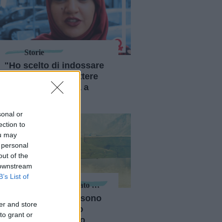
Storie
"Ho scelto di indossare
il velo e di combattere
per chi è costretta a
farlo"
sonal or
ection to
ou may
 personal
out of the
 downstream
B’s List of
Malattie Dell'Apparato Genitale
"I miei dolori non sono
er and store
fantasia, non sono
to grant or
pazza: sto lottando